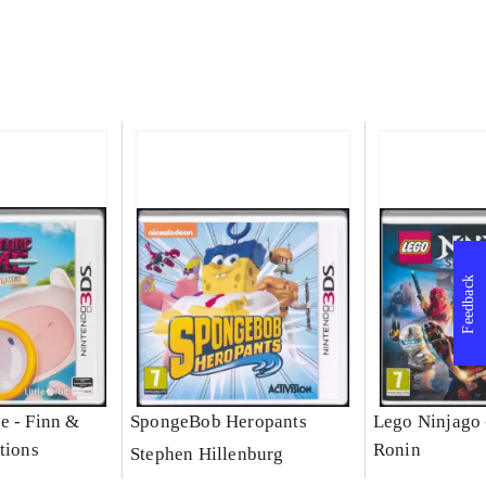
Feedback
e - Finn &
SpongeBob Heropants
Lego Ninjago 
tions
Ronin
Stephen Hillenburg