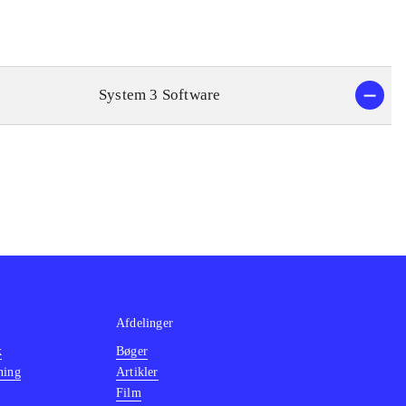
System 3 Software
Afdelinger
k
Bøger
ning
Artikler
Film