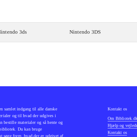
intendo 3ds
Nintendo 3DS
en samlet indgang til alle danske
Kontakt os
erialer og til hvad der udgives i
Om Bibliotek.d
 bestille materialer og så hente og
Hjælp og vejled
 bibliotek. Du kan bruge
Kontakt os
 at søge frem, hvad der er udgivet af