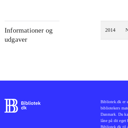
Informationer og
2014
N
udgaver
Bibliotek.dk er 
bibliotekers mat
Danmark. Du kan
låne på dit eget
Bibliotek.dk til