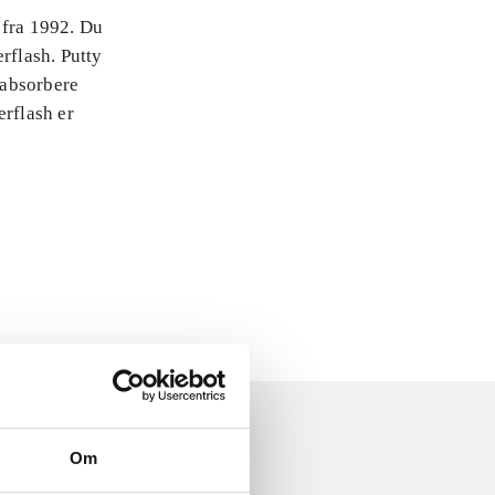
 fra 1992. Du
rflash. Putty
 absorbere
erflash er
Om