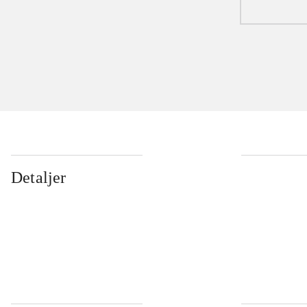
Detaljer
...
...
...
...