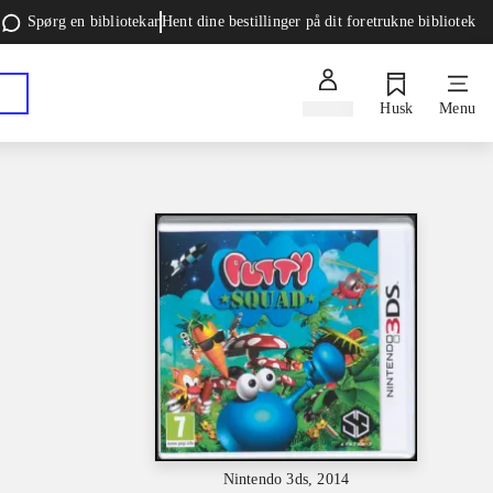
Spørg en bibliotekar
Hent dine bestillinger på dit foretrukne bibliotek
Log ind
Husk
Menu
Nintendo 3ds, 2014