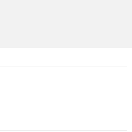
...
...