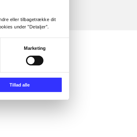
dre eller tilbagetrække dit
okies under ”Detaljer”.
Marketing
Tillad alle