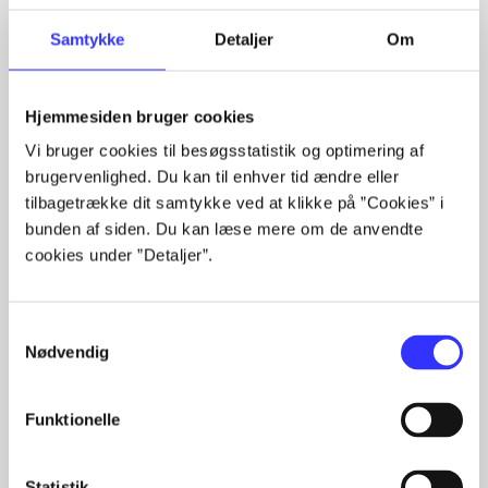
Artiklerne i
handler ofte om
Samtykke
Detaljer
Om
Hjemmesiden bruger cookies
Vi bruger cookies til besøgsstatistik og optimering af
Artikler med samme emner
brugervenlighed. Du kan til enhver tid ændre eller
tilbagetrække dit samtykke ved at klikke på ”Cookies” i
Fra
bunden af siden. Du kan læse mere om de anvendte
cookies under ”Detaljer”.
Samtykkevalg
Nødvendig
Artikler
Funktionelle
Alle registrerede artikler fordelt på udgivelser
Statistik