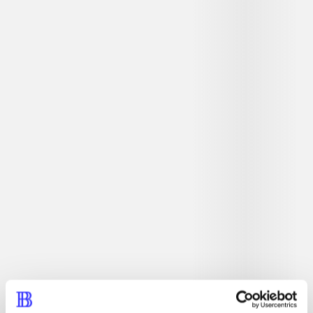
Platformspil - med høj sværhedsgrad. Bygger på det
klassiske platformspil fra 1992. Du spiller bolden Putty,
som skal befri vennerne fra den onde troldmand
Scatterflash. Putty kan hoppe som andre bolde, men han
kan også svæve, presse sig flad samt absorbere fjender
og bruges deres egenskaber. Over 50 baner skal klares,
inden Scatterflash er besejret.
Tidsskrift
Artiklen er en del af
lorem ipsum dolor sit amet ...
Tidsskrift