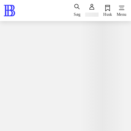
Søg
Log ind
Husk
Menu
Spil / computerspil
Nintendo 3ds, 2014
Putty squad
Nintendo 3ds