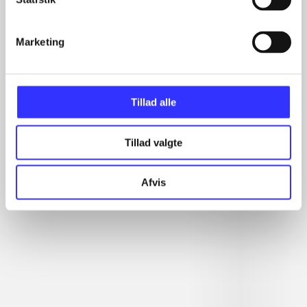
...
...
...
Marketing
...
...
Tillad alle
Tillad valgte
Minder om
Afvis