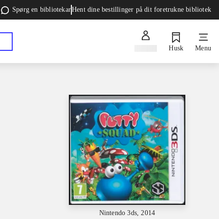
Spørg en bibliotekar
Hent dine bestillinger på dit foretrukne bibliotek
Log ind
Husk
Menu
Nintendo 3ds, 2014