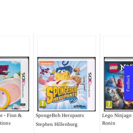
Feedback
e - Finn &
SpongeBob Heropants
Lego Ninjago 
tions
Ronin
Stephen Hillenburg