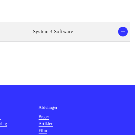
System 3 Software
Afdelinger
k
Bøger
ning
Artikler
Film