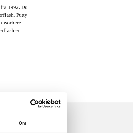
 fra 1992. Du
rflash. Putty
 absorbere
erflash er
Om