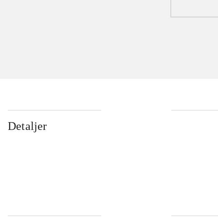
Detaljer
...
...
...
...