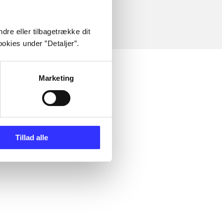
dre eller tilbagetrække dit
okies under ”Detaljer”.
Marketing
Tillad alle