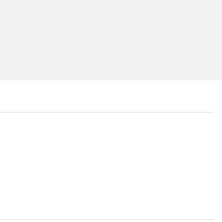
...
...