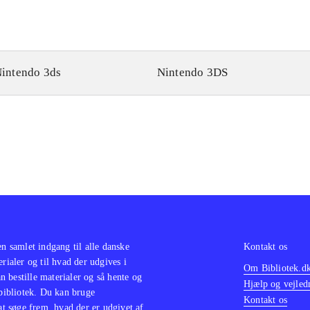
intendo 3ds
Nintendo 3DS
en samlet indgang til alle danske
Kontakt os
erialer og til hvad der udgives i
Om Bibliotek.d
 bestille materialer og så hente og
Hjælp og vejled
 bibliotek. Du kan bruge
Kontakt os
 at søge frem, hvad der er udgivet af