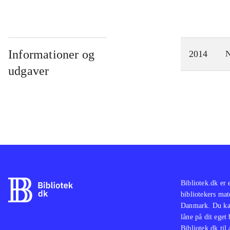
Informationer og
2014
N
udgaver
Bibliotek.dk er 
bibliotekers mat
Danmark. Du kan
låne på dit eget
Bibliotek.dk til