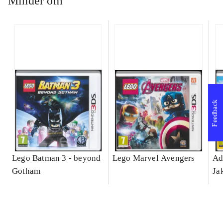
Minder om
Feedback
Lego Batman 3 - beyond
Lego Marvel Avengers
Ad
Gotham
Ja