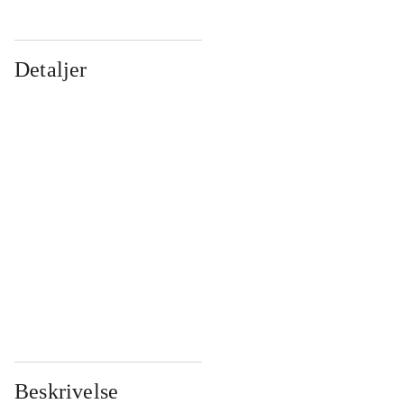
Detaljer
...
...
...
...
...
...
...
...
...
...
...
...
Beskrivelse