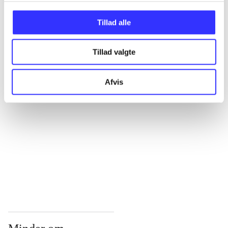
...
Tillad alle
Tillad valgte
...
Afvis
...
...
...