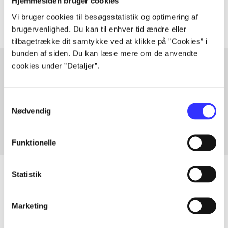
Artiklerne i
handler ofte om
Hjemmesiden bruger cookies
Vi bruger cookies til besøgsstatistik og optimering af
brugervenlighed. Du kan til enhver tid ændre eller
tilbagetrække dit samtykke ved at klikke på ”Cookies” i
bunden af siden. Du kan læse mere om de anvendte
cookies under ”Detaljer”.
Artikler med samme emner
Samtykkevalg
Fra
Nødvendig
Funktionelle
Statistik
Artikler
Marketing
Alle registrerede artikler fordelt på udgivelser