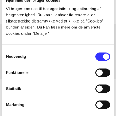
Artiklerne i
handler ofte om
Hjemmesiden bruger cookies
Vi bruger cookies til besøgsstatistik og optimering af
brugervenlighed. Du kan til enhver tid ændre eller
tilbagetrække dit samtykke ved at klikke på ”Cookies” i
bunden af siden. Du kan læse mere om de anvendte
cookies under ”Detaljer”.
Artikler med samme emner
Samtykkevalg
Fra
Nødvendig
Funktionelle
Statistik
Artikler
Marketing
Alle registrerede artikler fordelt på udgivelser