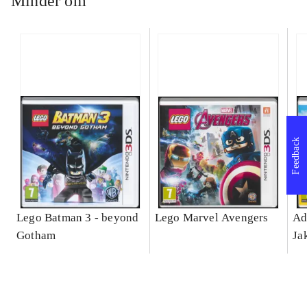
Minder om
Feedback
Lego Batman 3 - beyond
Lego Marvel Avengers
Ad
Gotham
Ja