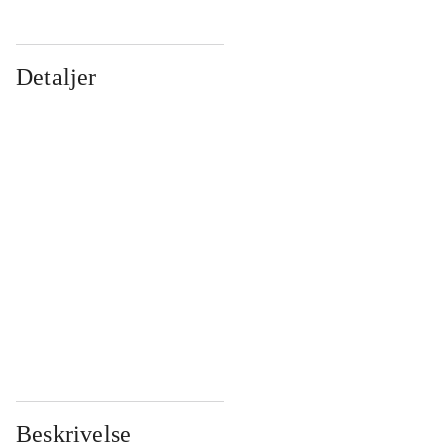
Detaljer
...
...
...
...
...
...
...
...
...
...
...
...
Beskrivelse