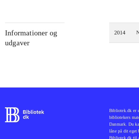
Informationer og
2014
N
udgaver
Bibliotek.dk er 
bibliotekers mat
Danmark. Du kan
låne på dit eget
Bibliotek.dk til