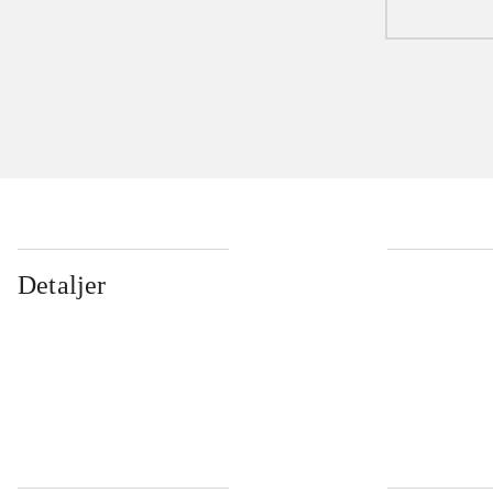
Detaljer
...
...
...
...