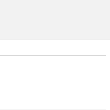
...
...