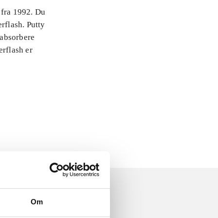
 fra 1992. Du
rflash. Putty
 absorbere
erflash er
Om