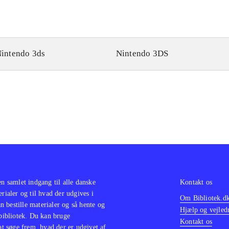
intendo 3ds
Nintendo 3DS
en samlet indgang til alle danske
Kontakt os
erialer og til hvad der udgives i
Om Bibliotek.d
 bestille materialer og så hente og
Hjælp og vejled
 bibliotek. Du kan bruge
Kontakt os
 at søge frem, hvad der er udgivet af