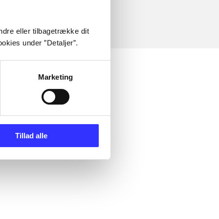
dre eller tilbagetrække dit
okies under ”Detaljer”.
Marketing
Tillad alle