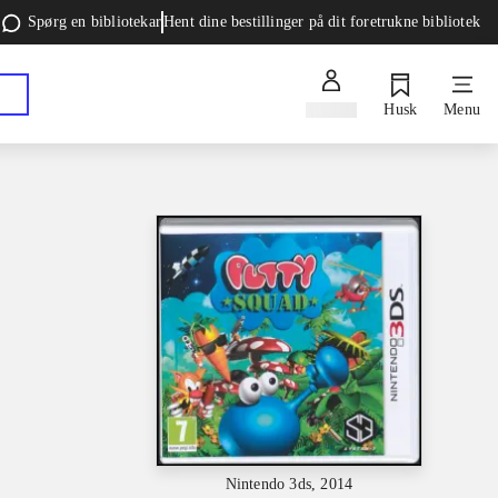
Spørg en bibliotekar
Hent dine bestillinger på dit foretrukne bibliotek
Log ind
Husk
Menu
Nintendo 3ds, 2014