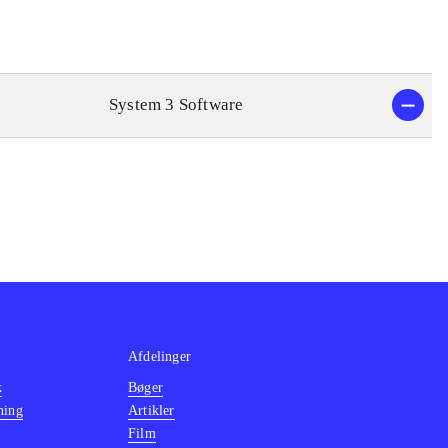
System 3 Software
Afdelinger
k
Bøger
ning
Artikler
Film