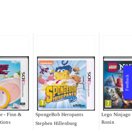
Feedback
e - Finn &
SpongeBob Heropants
Lego Ninjago 
tions
Ronin
Stephen Hillenburg