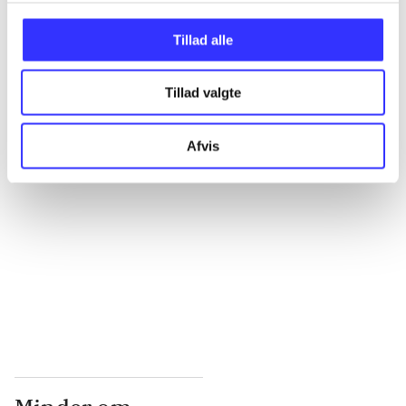
...
Tillad alle
Tillad valgte
...
Afvis
...
...
...