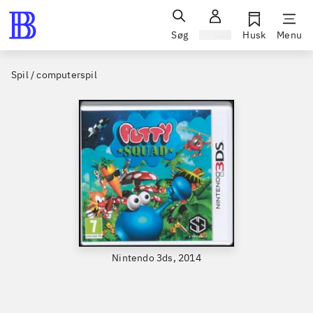
Søg
Log ind
Husk
Menu
Spil / computerspil
Nintendo 3ds, 2014