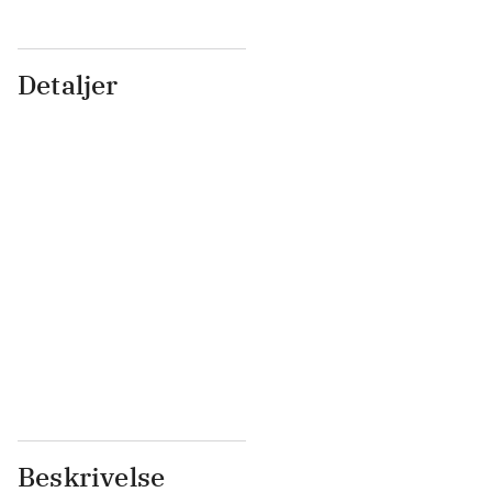
Detaljer
...
...
...
...
...
...
...
...
...
...
...
...
Beskrivelse