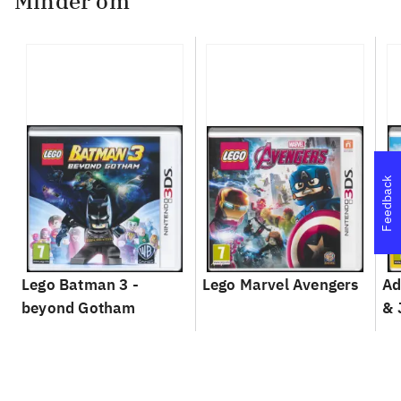
Minder om
Feedback
Lego Batman 3 -
Lego Marvel Avengers
Ad
beyond Gotham
& 