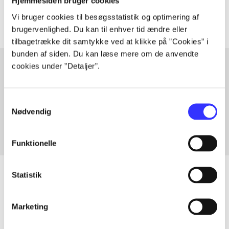
Artiklerne i
handler ofte om
Hjemmesiden bruger cookies
Vi bruger cookies til besøgsstatistik og optimering af
brugervenlighed. Du kan til enhver tid ændre eller
tilbagetrække dit samtykke ved at klikke på ”Cookies” i
bunden af siden. Du kan læse mere om de anvendte
cookies under ”Detaljer”.
Artikler med samme emner
Samtykkevalg
Fra
Nødvendig
Funktionelle
Statistik
Artikler
Marketing
Alle registrerede artikler fordelt på udgivelser