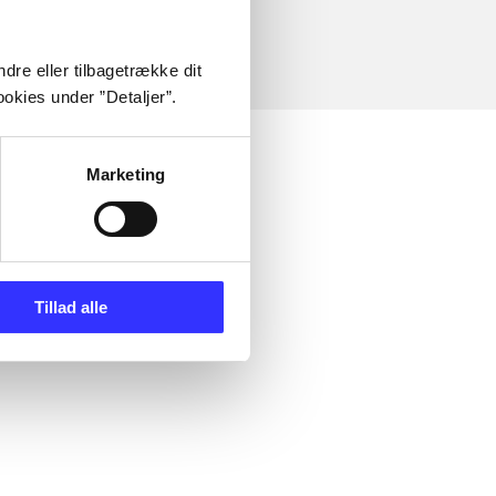
dre eller tilbagetrække dit
okies under ”Detaljer”.
Marketing
Tillad alle