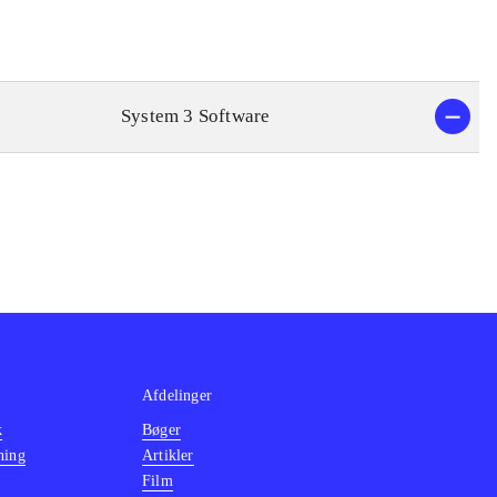
System 3 Software
Afdelinger
k
Bøger
ning
Artikler
Film