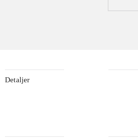
Detaljer
...
...
...
...