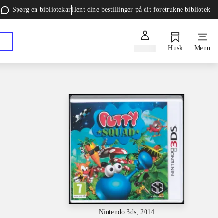
Spørg en bibliotekar
Hent dine bestillinger på dit foretrukne bibliotek
Log ind
Husk
Menu
Nintendo 3ds, 2014