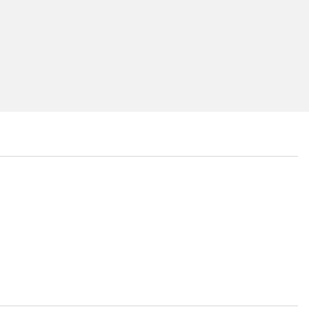
...
...