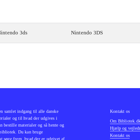
intendo 3ds
Nintendo 3DS
en samlet indgang til alle danske
Kontakt os
erialer og til hvad der udgives i
Om Bibliotek.d
 bestille materialer og så hente og
Hjælp og vejled
 bibliotek. Du kan bruge
Kontakt os
 at søge frem, hvad der er udgivet af