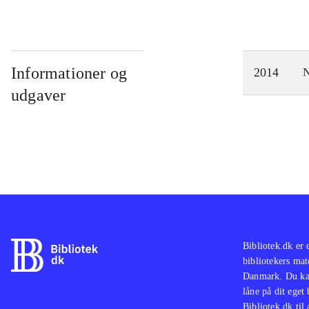
Informationer og
2014
N
udgaver
Bibliotek.dk er 
bibliotekers mat
Danmark. Du kan
låne på dit eget
Bibliotek.dk til