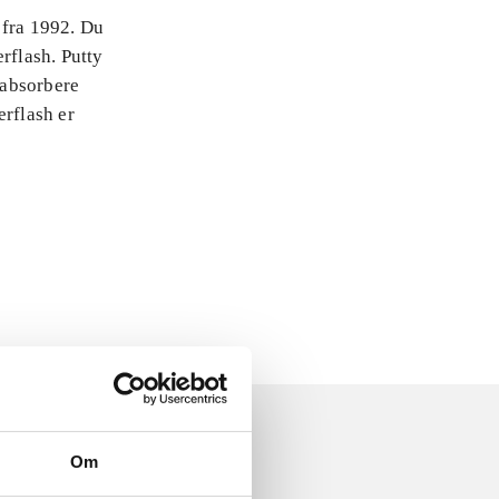
 fra 1992. Du
rflash. Putty
 absorbere
erflash er
Om