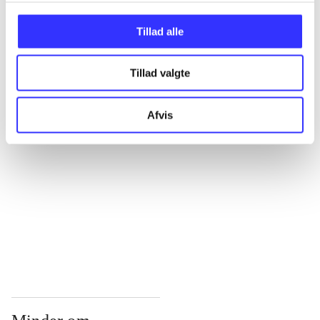
...
Tillad alle
Tillad valgte
...
Afvis
...
...
...