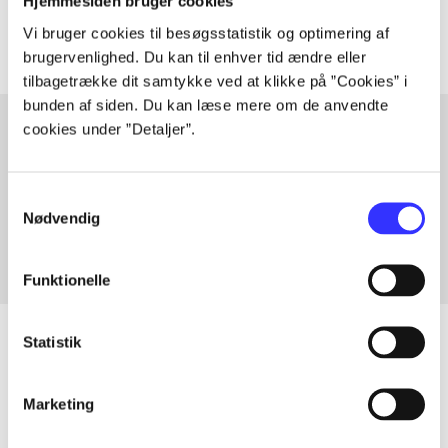
Artiklerne i
handler ofte om
Hjemmesiden bruger cookies
Vi bruger cookies til besøgsstatistik og optimering af
brugervenlighed. Du kan til enhver tid ændre eller
tilbagetrække dit samtykke ved at klikke på ”Cookies” i
bunden af siden. Du kan læse mere om de anvendte
cookies under ”Detaljer”.
Artikler med samme emner
Samtykkevalg
Fra
Nødvendig
Funktionelle
Statistik
Artikler
Marketing
Alle registrerede artikler fordelt på udgivelser