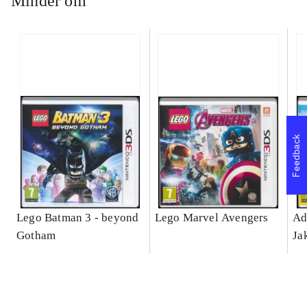
Minder om
Feedback
Lego Batman 3 - beyond
Lego Marvel Avengers
Ad
Gotham
Ja