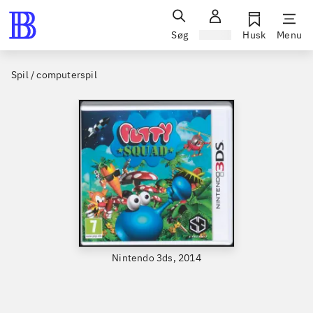
Søg
Log ind
Husk
Menu
Spil / computerspil
Nintendo 3ds, 2014