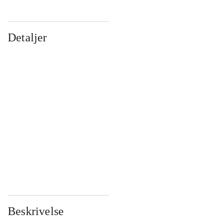
Detaljer
...
...
...
...
...
...
...
...
...
...
...
...
Beskrivelse