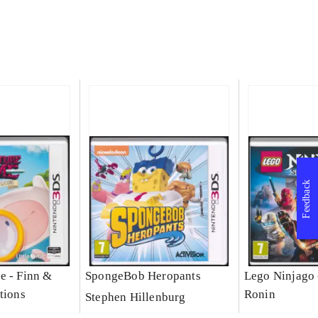
Feedback
e - Finn &
SpongeBob Heropants
Lego Ninjago 
tions
Ronin
Stephen Hillenburg