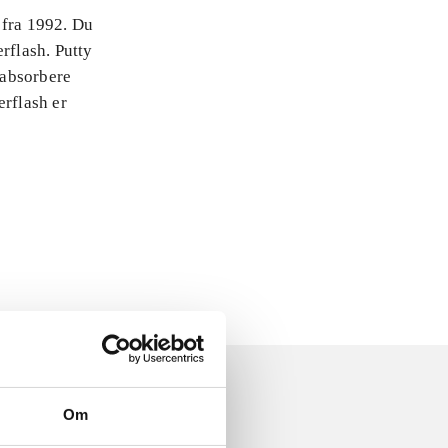
 fra 1992. Du
rflash. Putty
 absorbere
erflash er
Om