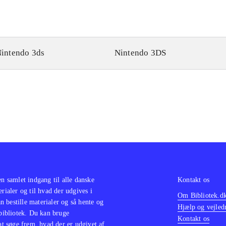
intendo 3ds
Nintendo 3DS
en samlet indgang til alle danske
Kontakt os
erialer og til hvad der udgives i
Om Bibliotek.d
 bestille materialer og så hente og
Hjælp og vejled
 bibliotek. Du kan bruge
Kontakt os
 at søge frem, hvad der er udgivet af