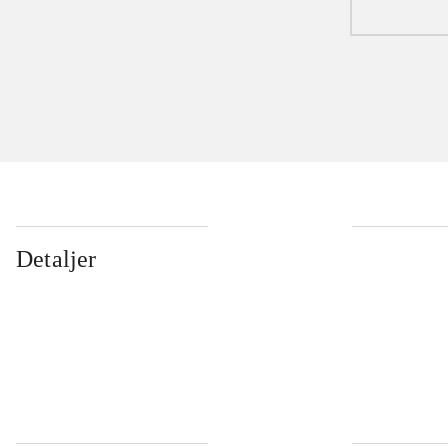
Detaljer
...
...
...
...