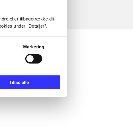
dre eller tilbagetrække dit
okies under ”Detaljer”.
Marketing
Tillad alle