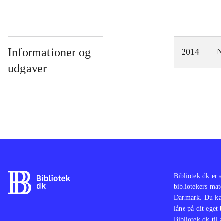
Informationer og
2014
N
udgaver
Bibliotek.dk er 
bibliotekers mat
Danmark. Du kan
låne på dit eget
Bibliotek.dk til