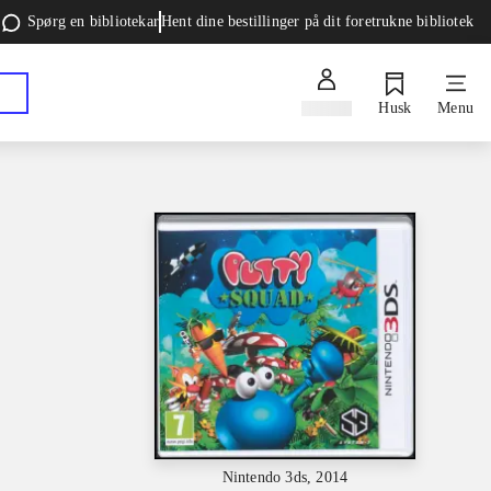
Spørg en bibliotekar
Hent dine bestillinger på dit foretrukne bibliotek
Log ind
Husk
Menu
Nintendo 3ds, 2014