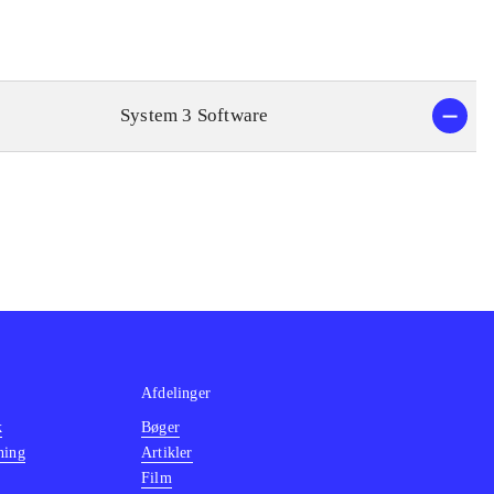
System 3 Software
Afdelinger
k
Bøger
ning
Artikler
Film