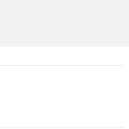
...
...