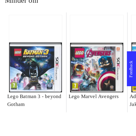
Minder om
Feedback
Lego Batman 3 - beyond
Lego Marvel Avengers
Ad
Gotham
Ja