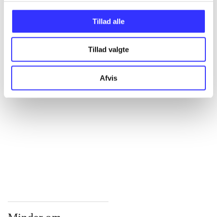
...
Tillad alle
Tillad valgte
...
Afvis
...
...
...