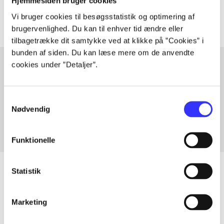
Artiklerne i
handler ofte om
Hjemmesiden bruger cookies
Vi bruger cookies til besøgsstatistik og optimering af
brugervenlighed. Du kan til enhver tid ændre eller
tilbagetrække dit samtykke ved at klikke på ”Cookies” i
bunden af siden. Du kan læse mere om de anvendte
cookies under ”Detaljer”.
Artikler med samme emner
Samtykkevalg
Fra
Nødvendig
Funktionelle
Statistik
Artikler
Marketing
Alle registrerede artikler fordelt på udgivelser