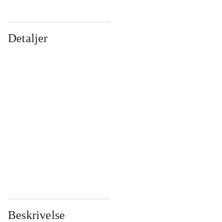
Detaljer
...
...
...
...
...
...
...
...
...
...
...
...
Beskrivelse