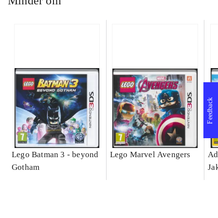
Minder om
Feedback
Lego Batman 3 - beyond
Lego Marvel Avengers
Ad
Gotham
Ja