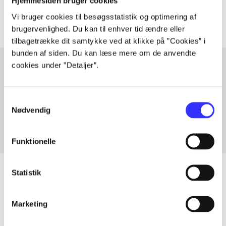
Artiklerne i
handler ofte om
Hjemmesiden bruger cookies
Vi bruger cookies til besøgsstatistik og optimering af
brugervenlighed. Du kan til enhver tid ændre eller
tilbagetrække dit samtykke ved at klikke på ”Cookies” i
bunden af siden. Du kan læse mere om de anvendte
cookies under ”Detaljer”.
Artikler med samme emner
Samtykkevalg
Fra
Nødvendig
Funktionelle
Statistik
Artikler
Marketing
Alle registrerede artikler fordelt på udgivelser