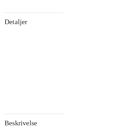
Detaljer
...
...
...
...
...
...
...
...
...
...
...
...
Beskrivelse