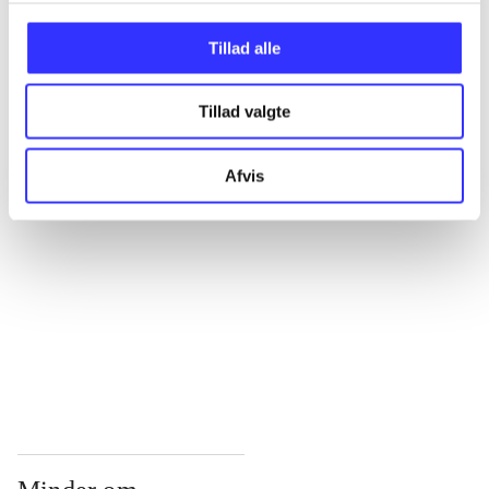
...
Tillad alle
Tillad valgte
...
Afvis
...
...
...