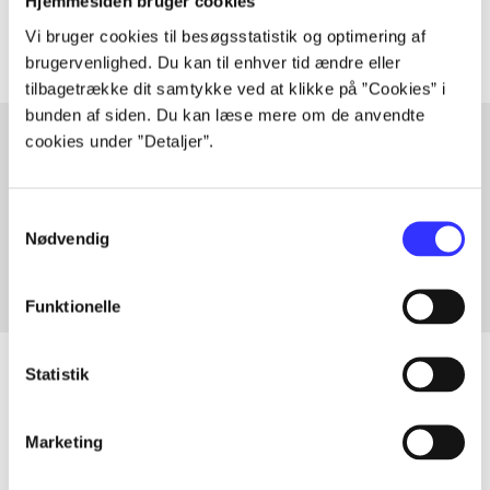
Artiklerne i
handler ofte om
Hjemmesiden bruger cookies
Vi bruger cookies til besøgsstatistik og optimering af
brugervenlighed. Du kan til enhver tid ændre eller
tilbagetrække dit samtykke ved at klikke på ”Cookies” i
bunden af siden. Du kan læse mere om de anvendte
cookies under ”Detaljer”.
Artikler med samme emner
Samtykkevalg
Fra
Nødvendig
Funktionelle
Statistik
Artikler
Marketing
Alle registrerede artikler fordelt på udgivelser