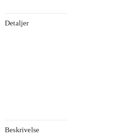
Detaljer
...
...
...
...
...
...
...
...
...
...
...
...
Beskrivelse