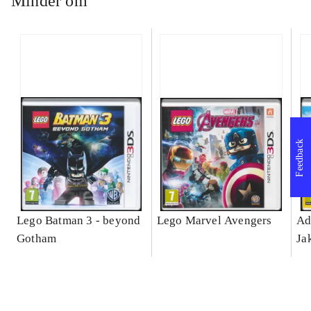
Minder om
Feedback
Lego Batman 3 - beyond
Lego Marvel Avengers
Ad
Gotham
Ja