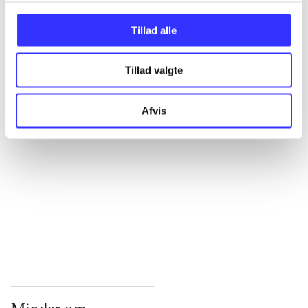
...
Tillad alle
Tillad valgte
...
Afvis
...
...
...