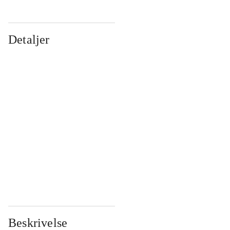
Detaljer
...
...
...
...
...
...
...
...
...
...
...
...
Beskrivelse