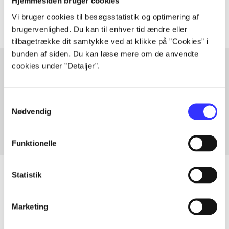
Artiklerne i
handler ofte om
Hjemmesiden bruger cookies
Vi bruger cookies til besøgsstatistik og optimering af
brugervenlighed. Du kan til enhver tid ændre eller
tilbagetrække dit samtykke ved at klikke på ”Cookies” i
bunden af siden. Du kan læse mere om de anvendte
cookies under ”Detaljer”.
Artikler med samme emner
Samtykkevalg
Fra
Nødvendig
Funktionelle
Statistik
Artikler
Marketing
Alle registrerede artikler fordelt på udgivelser