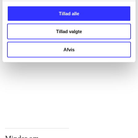
...
Tillad alle
Tillad valgte
...
Afvis
...
...
...