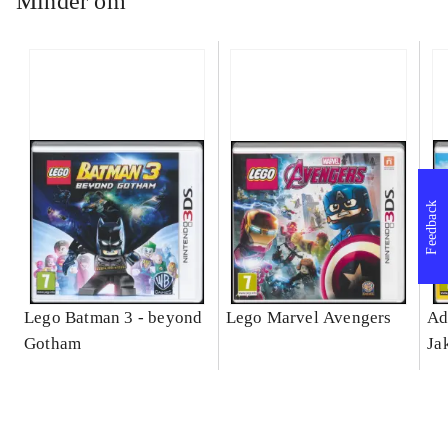
Minder om
Feedback
Lego Batman 3 - beyond
Lego Marvel Avengers
Ad
Gotham
Ja