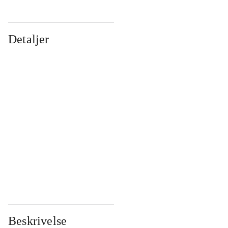
Detaljer
...
...
...
...
...
...
...
...
...
...
...
...
Beskrivelse