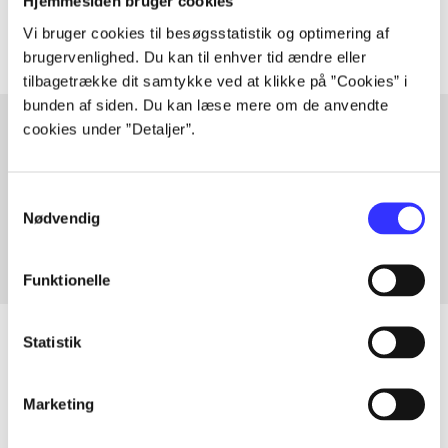
Artiklerne i
handler ofte om
Hjemmesiden bruger cookies
Vi bruger cookies til besøgsstatistik og optimering af
brugervenlighed. Du kan til enhver tid ændre eller
tilbagetrække dit samtykke ved at klikke på ”Cookies” i
bunden af siden. Du kan læse mere om de anvendte
cookies under ”Detaljer”.
Artikler med samme emner
Samtykkevalg
Fra
Nødvendig
Funktionelle
Statistik
Artikler
Marketing
Alle registrerede artikler fordelt på udgivelser