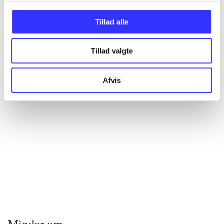
...
Tillad alle
Tillad valgte
...
Afvis
...
...
...