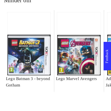
Minder om
Feedback
Lego Batman 3 - beyond
Lego Marvel Avengers
Ad
Gotham
Ja