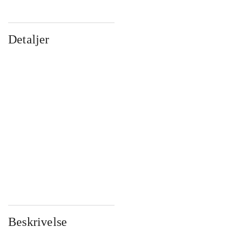
Detaljer
...
...
...
...
...
...
...
...
...
...
...
...
Beskrivelse