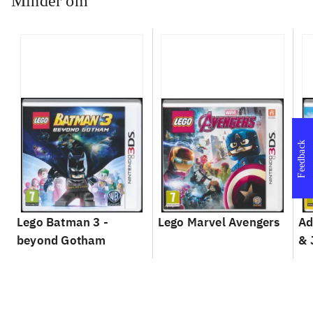
Minder om
Feedback
Lego Batman 3 -
Lego Marvel Avengers
Ad
beyond Gotham
& 