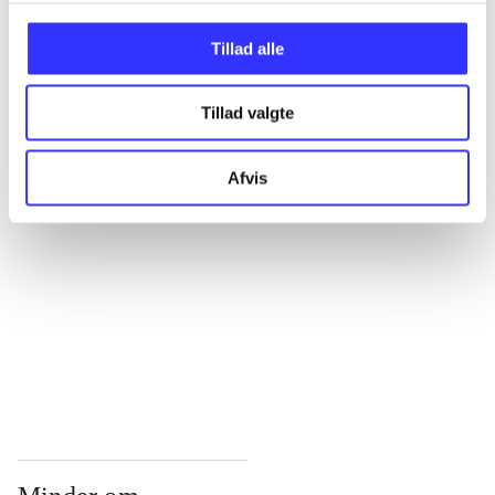
...
Tillad alle
Tillad valgte
...
Afvis
...
...
...