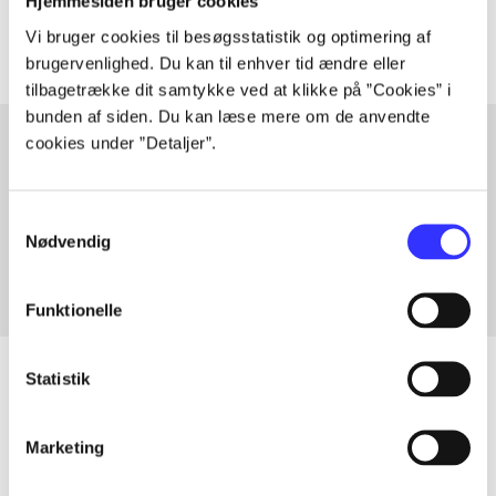
Artiklerne i
handler ofte om
Hjemmesiden bruger cookies
Vi bruger cookies til besøgsstatistik og optimering af
brugervenlighed. Du kan til enhver tid ændre eller
tilbagetrække dit samtykke ved at klikke på ”Cookies” i
bunden af siden. Du kan læse mere om de anvendte
cookies under ”Detaljer”.
Artikler med samme emner
Samtykkevalg
Fra
Nødvendig
Funktionelle
Statistik
Artikler
Marketing
Alle registrerede artikler fordelt på udgivelser