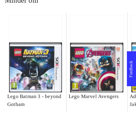
Minder om
Feedback
Lego Batman 3 - beyond
Lego Marvel Avengers
Ad
Gotham
Ja