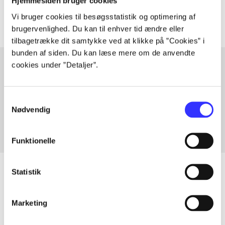
Artiklerne i
handler ofte om
Hjemmesiden bruger cookies
Vi bruger cookies til besøgsstatistik og optimering af
brugervenlighed. Du kan til enhver tid ændre eller
tilbagetrække dit samtykke ved at klikke på ”Cookies” i
bunden af siden. Du kan læse mere om de anvendte
cookies under ”Detaljer”.
Artikler med samme emner
Samtykkevalg
Fra
Nødvendig
Funktionelle
Statistik
Artikler
Marketing
Alle registrerede artikler fordelt på udgivelser