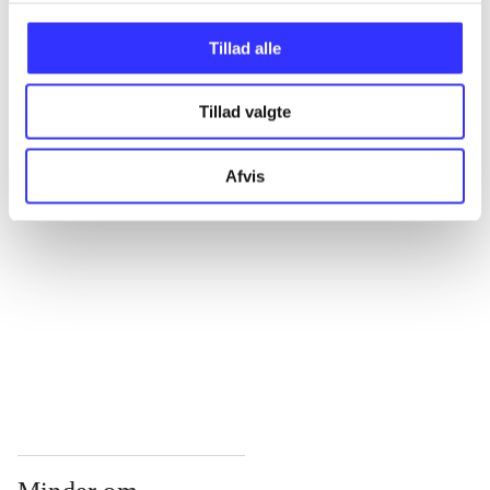
...
Tillad alle
Tillad valgte
...
Afvis
...
...
...