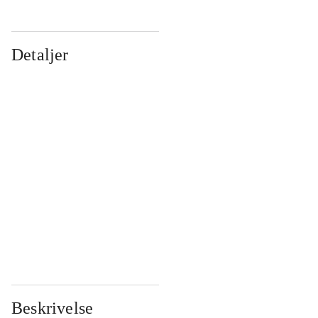
Detaljer
...
...
...
...
...
...
...
...
...
...
...
...
Beskrivelse