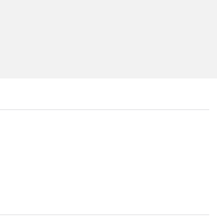
...
...