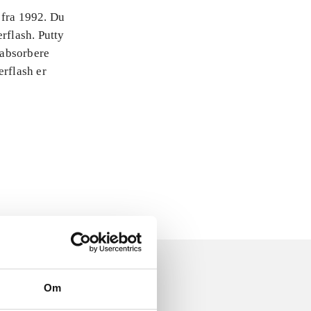
 fra 1992. Du
rflash. Putty
 absorbere
erflash er
Om