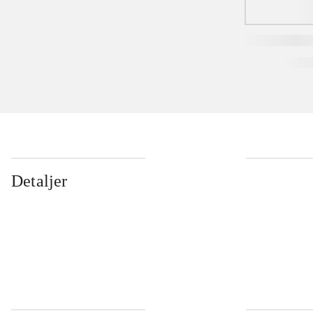
Detaljer
...
...
...
...