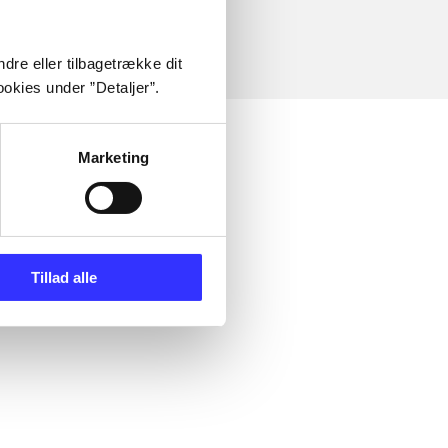
dre eller tilbagetrække dit
okies under ”Detaljer”.
Marketing
Tillad alle