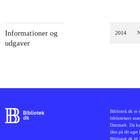
Informationer og
2014
N
udgaver
Bibliotek.dk er 
bibliotekers mat
Danmark. Du kan
låne på dit eget
Bibliotek.dk til