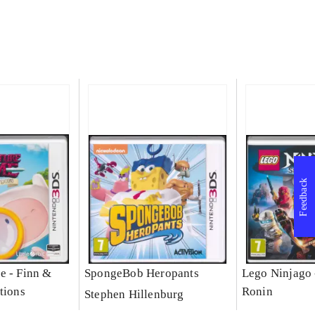
Feedback
e - Finn &
SpongeBob Heropants
Lego Ninjago 
tions
Ronin
Stephen Hillenburg