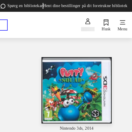
Spørg en bibliotekar
Hent dine bestillinger på dit foretrukne bibliotek
Log ind
Husk
Menu
Nintendo 3ds, 2014