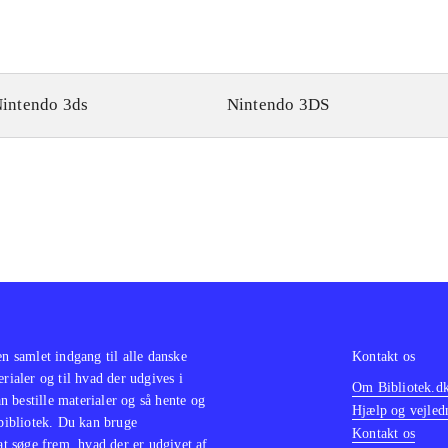
intendo 3ds
Nintendo 3DS
en samlet indgang til alle danske
Kontakt os
erialer og til hvad der udgives i
Om Bibliotek.d
 bestille materialer og så hente og
Hjælp og vejled
 bibliotek. Du kan bruge
Kontakt os
 at søge frem, hvad der er udgivet af