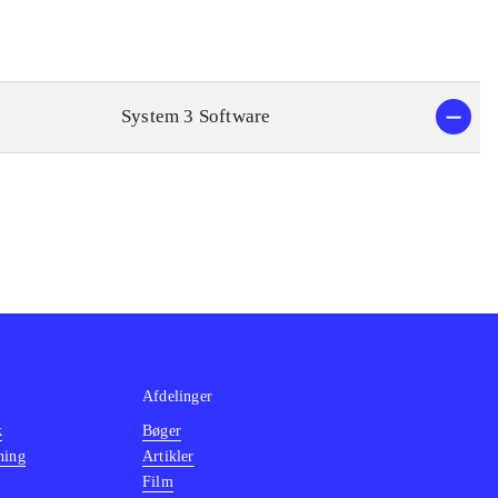
System 3 Software
Afdelinger
k
Bøger
ning
Artikler
Film