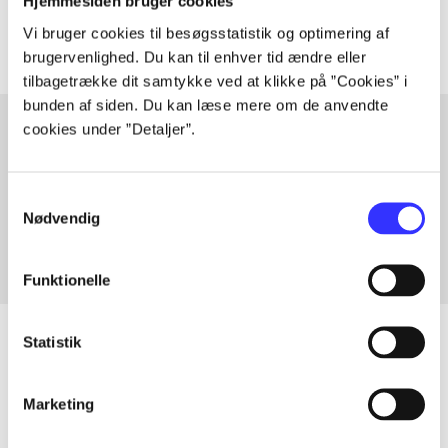
Artiklerne i
handler ofte om
Hjemmesiden bruger cookies
Vi bruger cookies til besøgsstatistik og optimering af
brugervenlighed. Du kan til enhver tid ændre eller
tilbagetrække dit samtykke ved at klikke på ”Cookies” i
bunden af siden. Du kan læse mere om de anvendte
cookies under ”Detaljer”.
Artikler med samme emner
Samtykkevalg
Fra
Nødvendig
Funktionelle
Statistik
Artikler
Marketing
Alle registrerede artikler fordelt på udgivelser