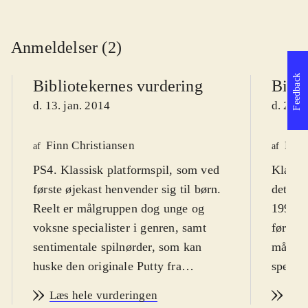
Anmeldelser (2)
Feedback
Bibliotekernes vurdering
Bibli
d. 13. jan. 2014
d. 25. 
Finn Christiansen
Finn
af
af
PS4. Klassisk platformspil, som ved
Klassi
første øjekast henvender sig til børn.
det ori
Reelt er målgruppen dog unge og
1992. S
voksne specialister i genren, samt
første 
sentimentale spilnørder, som kan
målgru
huske den originale Putty fra
special
Amigaen og NES-konsollen.
sentim
Læs hele vurderingen
Læs
Sværhedsgraden kan magtes af de
huske 