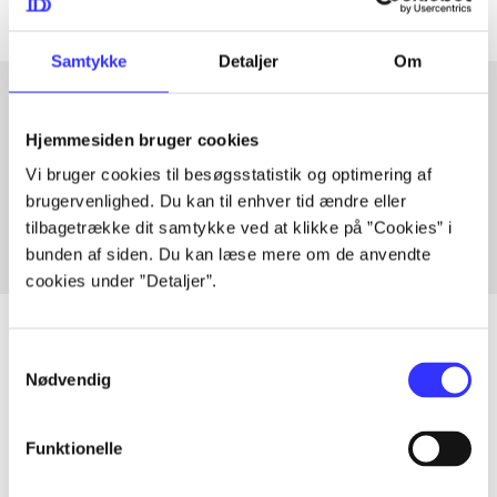
Samtykke
Detaljer
Om
Hjemmesiden bruger cookies
Artikler med samme emner
Vi bruger cookies til besøgsstatistik og optimering af
Fra
brugervenlighed. Du kan til enhver tid ændre eller
tilbagetrække dit samtykke ved at klikke på ”Cookies” i
bunden af siden. Du kan læse mere om de anvendte
cookies under ”Detaljer”.
Samtykkevalg
Nødvendig
Artikler
Alle registrerede artikler fordelt på udgivelser
Funktionelle
...