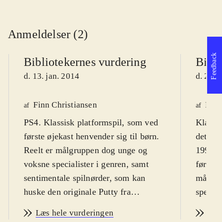
Anmeldelser (2)
Feedback
Bibliotekernes vurdering
Bibli
d. 13. jan. 2014
d. 25. 
Finn Christiansen
Finn
af
af
PS4. Klassisk platformspil, som ved
Klassi
første øjekast henvender sig til børn.
det ori
Reelt er målgruppen dog unge og
1992. S
voksne specialister i genren, samt
første 
sentimentale spilnørder, som kan
målgru
huske den originale Putty fra
special
Amigaen og NES-konsollen.
sentim
Læs hele vurderingen
Læs
Sværhedsgraden kan magtes af de
huske 