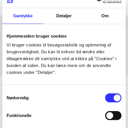
Samtykke
Detaljer
Om
Hjemmesiden bruger cookies
Artikler med samme emner
Vi bruger cookies til besøgsstatistik og optimering af
Fra
brugervenlighed. Du kan til enhver tid ændre eller
tilbagetrække dit samtykke ved at klikke på ”Cookies” i
bunden af siden. Du kan læse mere om de anvendte
cookies under ”Detaljer”.
Samtykkevalg
Nødvendig
Artikler
Alle registrerede artikler fordelt på udgivelser
Funktionelle
...