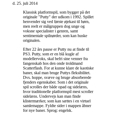
d. 25. juli 2014
Klassisk platformspil, som bygger på det
originale "Putty" der udkom i 1992. Spillet
henvender sig ved første øjekast til børn,
men reelt er målgruppen dog unge og
voksne specialister i genren, samt
sentimentale spilnørder, som kan huske
originalen
.
Efter 22 års pause er Putty nu at finde til
PS3. Putty, som er en blå kugle af
modellervoks, skal befri sine venner fra
fangenskab hos den onde troldmand
Scatterflash. For at kunne klare de kaotiske
baner, skal man bruge Puttys fleksibilitet.
Dvs. hoppe, svæve og bruge absorberede
fjenders egenskaber. Som i det originale
spil scrolles der både opad og sidelæns,
hvor traditionelle platformspil mest scroller
sidelæns. Undervejs kan man finde
klistermærker, som kan sættes i en virtuel
samlemappe. Fyldte sider i mappen åbner
for nye baner. Sprog: engelsk
.