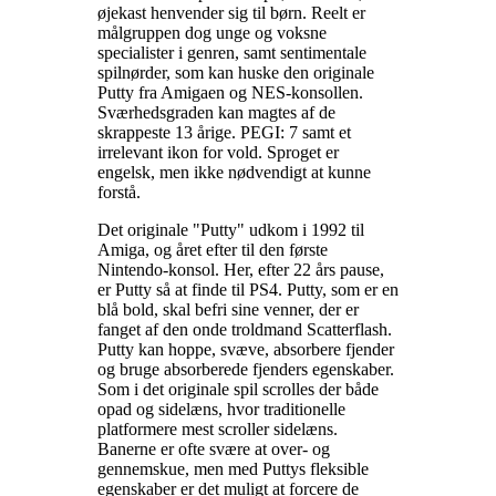
øjekast henvender sig til børn. Reelt er
målgruppen dog unge og voksne
specialister i genren, samt sentimentale
spilnørder, som kan huske den originale
Putty fra Amigaen og NES-konsollen.
Sværhedsgraden kan magtes af de
skrappeste 13 årige. PEGI: 7 samt et
irrelevant ikon for vold. Sproget er
engelsk, men ikke nødvendigt at kunne
forstå
.
Det originale "Putty" udkom i 1992 til
Amiga, og året efter til den første
Nintendo-konsol. Her, efter 22 års pause,
er Putty så at finde til PS4. Putty, som er en
blå bold, skal befri sine venner, der er
fanget af den onde troldmand Scatterflash.
Putty kan hoppe, svæve, absorbere fjender
og bruge absorberede fjenders egenskaber.
Som i det originale spil scrolles der både
opad og sidelæns, hvor traditionelle
platformere mest scroller sidelæns.
Banerne er ofte svære at over- og
gennemskue, men med Puttys fleksible
egenskaber er det muligt at forcere de