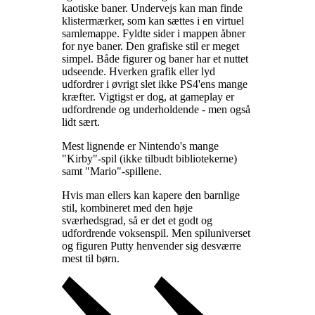
kaotiske baner. Undervejs kan man finde
klistermærker, som kan sættes i en virtuel
samlemappe. Fyldte sider i mappen åbner
for nye baner. Den grafiske stil er meget
simpel. Både figurer og baner har et nuttet
udseende. Hverken grafik eller lyd
udfordrer i øvrigt slet ikke PS4'ens mange
kræfter. Vigtigst er dog, at gameplay er
udfordrende og underholdende - men også
lidt sært
.
Mest lignende er Nintendo's mange
"Kirby"-spil (ikke tilbudt bibliotekerne)
samt "Mario"-spillene
.
Hvis man ellers kan kapere den barnlige
stil, kombineret med den høje
sværhedsgrad, så er det et godt og
udfordrende voksenspil. Men spiluniverset
og figuren Putty henvender sig desværre
mest til børn
.