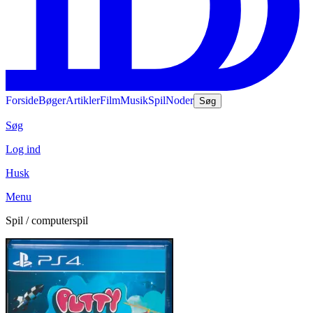
Forside
Bøger
Artikler
Film
Musik
Spil
Noder
Søg
Søg
Log ind
Husk
Menu
Spil / computerspil