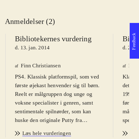
Anmeldelser (2)
Feedback
Bibliotekernes vurdering
Bibli
d. 13. jan. 2014
d. 25. 
Finn Christiansen
Finn
af
af
PS4. Klassisk platformspil, som ved
Klassi
første øjekast henvender sig til børn.
det ori
Reelt er målgruppen dog unge og
1992. S
voksne specialister i genren, samt
første 
sentimentale spilnørder, som kan
målgru
huske den originale Putty fra
special
Amigaen og NES-konsollen.
sentim
Læs hele vurderingen
Læs
Sværhedsgraden kan magtes af de
huske 