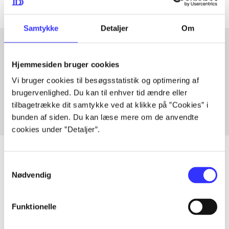
Samtykke
Detaljer
Om
Hjemmesiden bruger cookies
Artikler med samme emner
Vi bruger cookies til besøgsstatistik og optimering af
Fra
brugervenlighed. Du kan til enhver tid ændre eller
tilbagetrække dit samtykke ved at klikke på ”Cookies” i
bunden af siden. Du kan læse mere om de anvendte
cookies under ”Detaljer”.
Samtykkevalg
Nødvendig
Artikler
Alle registrerede artikler fordelt på udgivelser
Funktionelle
...