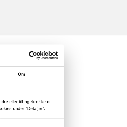
Om
dre eller tilbagetrække dit
okies under ”Detaljer”.