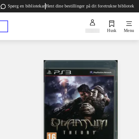
Spørg en bibliotekar
Hent dine bestillinger på dit foretrukne bibliotek
Log ind
Husk
Menu