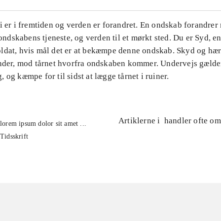
Vi er i fremtiden og verden er forandret. En ondskab forandre
i ondskabens tjeneste, og verden til et mørkt sted. Du er Syd, e
ldat, hvis mål det er at bekæmpe denne ondskab. Skyd og h
ender, mod tårnet hvorfra ondskaben kommer. Undervejs gælde
 og kæmpe for til sidst at lægge tårnet i ruiner.
Artiklerne i
handler ofte om
lorem ipsum dolor sit amet ...
Tidsskrift