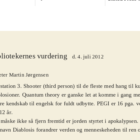
liotekernes vurdering
d. 4. juli 2012
eter Martin Jørgensen
station 3. Shooter (third person) til de fleste med hang til k
losioner. Quantum theory er ganske let at komme i gang m
ere kendskab til engelsk for fuldt udbytte. PEGI er 16 pga. v
12 år
.
 måske ikke så fjern fremtid er jorden styrtet i apokalypsen.
navn Diablosis forandrer verden og menneskeheden til ren
 gådefulde Syd skal man kæmpe mod denne kraft og de menn