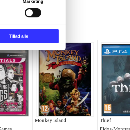
Marketing
Tillad alle
Monkey island
Thief
 Games
Eidos-Montre