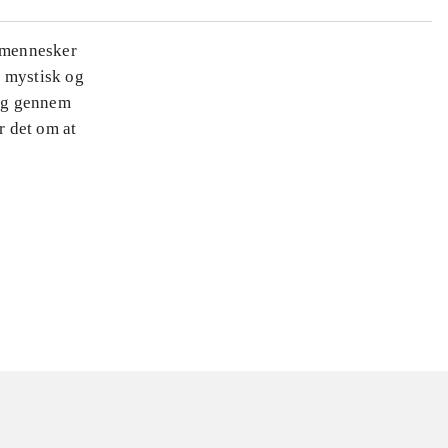
r mennesker
n mystisk og
ærg gennem
r det om at