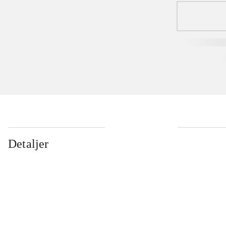
Detaljer
...
...
...
...