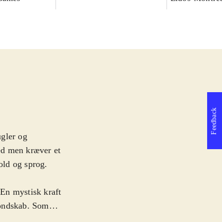
Feedback
ugler og
ed men kræver et
old og sprog.
 En mystisk kraft
 ondskab. Som
esker der er