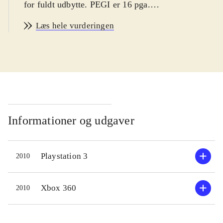
for fuldt udbytte. PEGI er 16 pga.
vold og sprog. Fra 12 år
.
Læs hele vurderingen
I en måske ikke så fjern fremtid er
jorden styrtet i apokalypsen. En
mystisk kraft ved navn Diablosis
forandrer verden og menneskeheden
til ren ondskab. Som den gådefulde
Syd skal man kæmpe mod denne
kraft og de mennesker der er blevet
Informationer og udgaver
forvandlet. Målet er et enormt tårn
der indeholder kernen til Diablosis.
Playstation 3
2010
Syd er den stærke, stille og mystiske
type, der skyder først. Man ser sin
karakter bagfra som han skyder sig
Xbox 360
2010
gennem spillet. Han har et rigt
arsenal til rådighed. Undervejs får