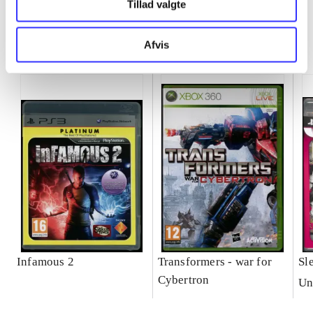
Tillad valgte
Minder om
Afvis
Infamous 2
Transformers - war for
Sl
Cybertron
Un