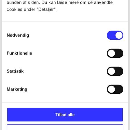
Artikler
bunden af siden. Du kan læse mere om de anvendte
cookies under ”Detaljer”.
Alle registrerede artikler fordelt på udgivelser
...
Samtykkevalg
Nødvendig
...
Funktionelle
...
Statistik
...
Marketing
...
Tillad alle