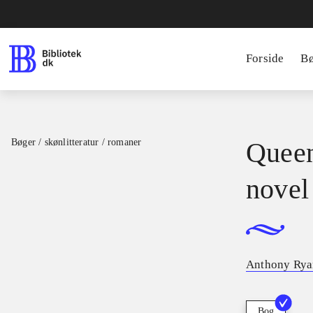
Forside
B
Bøger / skønlitteratur / romaner
Queen
novel
Anthony Ryan
Bog