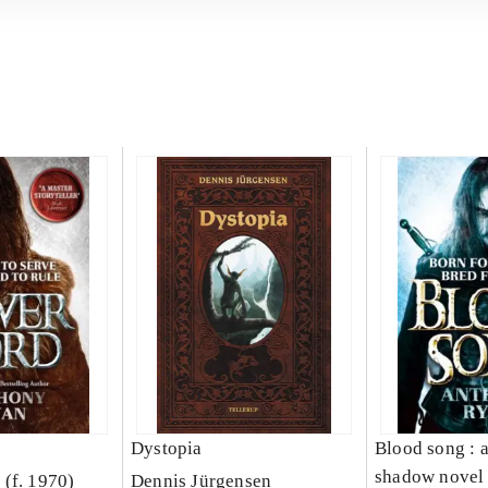
Dystopia
Blood song : 
shadow novel
(f. 1970)
Dennis Jürgensen