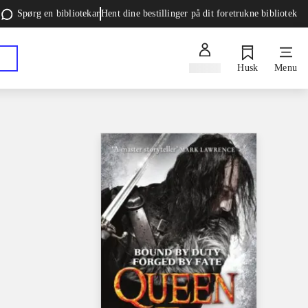
Spørg en bibliotekar
Hent dine bestillinger på dit foretrukne bibliotek
Log ind
Husk
Menu