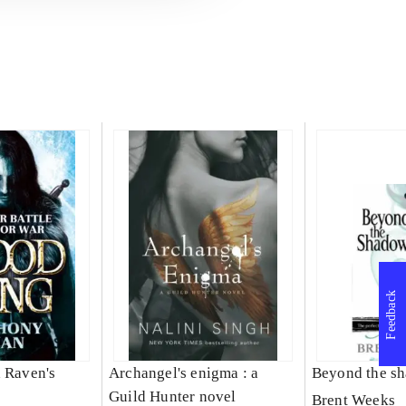
Feedback
a Raven's
Archangel's enigma : a
Beyond the s
Guild Hunter novel
Brent Weeks