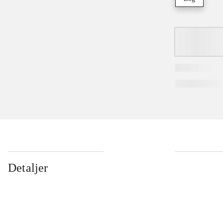
Detaljer
...
...
...
...