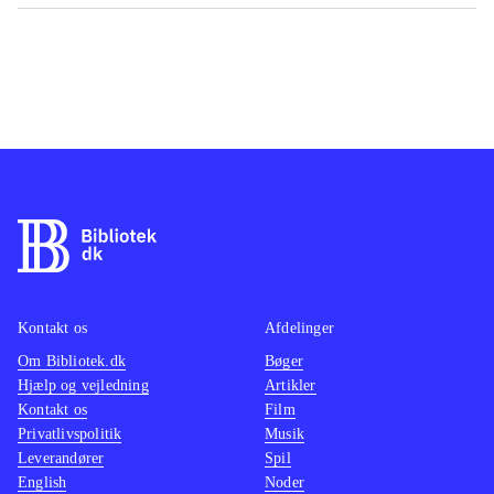
Kontakt os
Afdelinger
Om Bibliotek.dk
Bøger
Hjælp og vejledning
Artikler
Kontakt os
Film
Privatlivspolitik
Musik
Leverandører
Spil
English
Noder