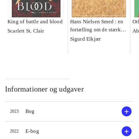
King of battle and blood
Hans Nielsen Smed : en
Ot
fortælling om de stærke
Scarlett St. Clair
Ab
jyder i Korning
Sigurd Elkjær
Informationer og udgaver
Bog
2023
E-bog
2022