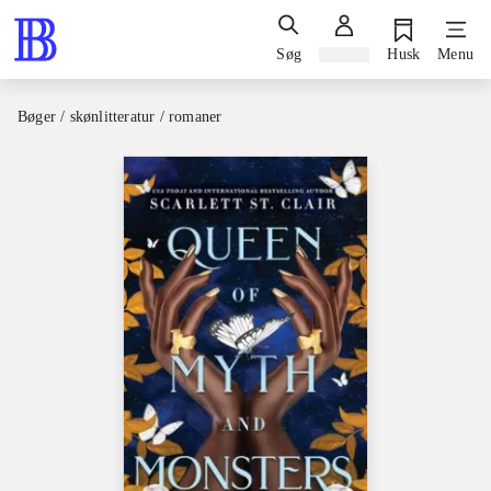
Søg
Log ind
Husk
Menu
Bøger / skønlitteratur / romaner