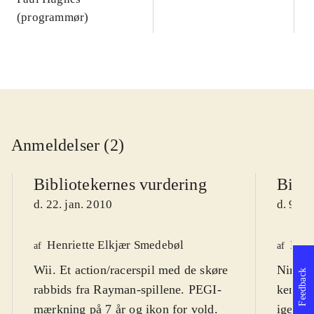
(programmør)
Anmeldelser (2)
Bibliotekernes vurdering
Bibli
d. 22. jan. 2010
d. 9. f
Henriette Elkjær Smedebøl
Henr
af
af
Wii. Et action/racerspil med de skøre
Ninten
Feedback
rabbids fra Rayman-spillene. PEGI-
kendt s
mærkning på 7 år og ikon for vold.
igenne