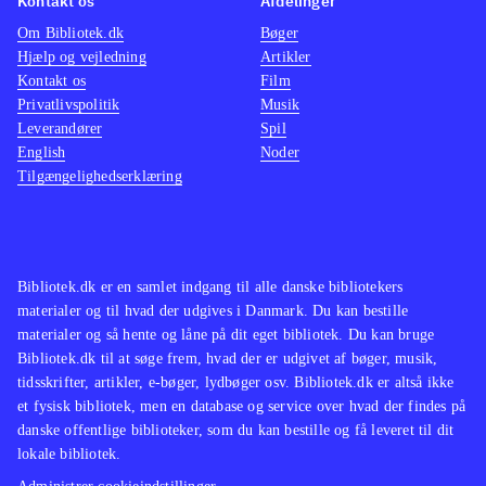
Kontakt os
Afdelinger
overfyldt, slingrende indkøbsvogn og
kommer
Om Bibliotek.dk
Bøger
råbe bwaaah efter folk. Grafikken er
spil, 
Hjælp og vejledning
Artikler
Kontakt os
fin, lydsiden en smule ensformig
Film
.
med kl
Privatlivspolitik
Musik
Til wii findes der 3 andre spil med
machin
Leverandører
Spil
kaninerne, men disse er samlinger af
Rabbid
English
Noder
minispil. Der er en vis lighed med
deler 
Tilgængelighedserklæring
Katamari-spillene som dog ikke
der st
findes til wii
.
Ninten
Spillet er sjovt og vil tiltale børn og
glimre
Bibliotek.dk er en samlet indgang til alle danske bibliotekers
voksne. Det kan hurtigt gennemføres
helt a
materialer og til hvad der udgives i Danmark. Du kan bestille
og er dermed egnet til
målgru
materialer og så hente og låne på dit eget bibliotek. Du kan bruge
biblioteksudlån
.
Bibliotek.dk til at søge frem, hvad der er udgivet af bøger, musik,
tidsskrifter, artikler, e-bøger, lydbøger osv. Bibliotek.dk er altså ikke
et fysisk bibliotek, men en database og service over hvad der findes på
danske offentlige biblioteker, som du kan bestille og få leveret til dit
lokale bibliotek.