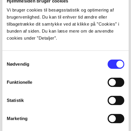
Hjemmesiden bruger cookies
Artikler
Vi bruger cookies til besøgsstatistik og optimering af
Alle registrerede artikler fordelt på udgivelser
brugervenlighed. Du kan til enhver tid ændre eller
tilbagetrække dit samtykke ved at klikke på ”Cookies” i
bunden af siden. Du kan læse mere om de anvendte
...
cookies under ”Detaljer”.
...
Samtykkevalg
Nødvendig
...
Funktionelle
...
Statistik
...
Marketing