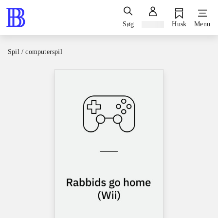
Søg
Log ind
Husk
Menu
Spil / computerspil