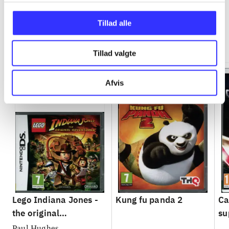
Tillad alle
Minder om
Tillad valgte
Afvis
Lego Indiana Jones -
Kung fu panda 2
Ca
the original
su
adventures
Paul Hughes