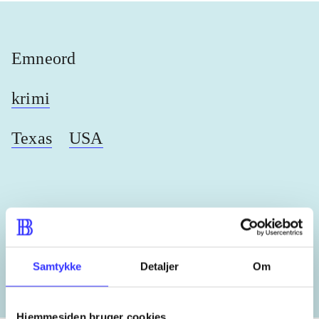
Emneord
krimi
Texas
USA
Lignende emneord
heste
børnebøger
ridning
hestesygdomme
vokal
Samtykke
Detaljer
Om
Hjemmesiden bruger cookies