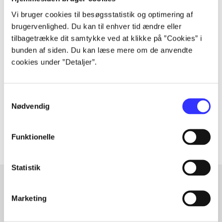
Vi bruger cookies til besøgsstatistik og optimering af
brugervenlighed. Du kan til enhver tid ændre eller
tilbagetrække dit samtykke ved at klikke på ”Cookies” i
Tidsskrift
bunden af siden. Du kan læse mere om de anvendte
Artiklen er en del af
cookies under ”Detaljer”.
lorem ipsum dolor sit amet ...
Samtykkevalg
Tidsskrift
Nødvendig
Artiklerne i
handler ofte om
Funktionelle
Statistik
Marketing
Artikler med samme emner
Fra