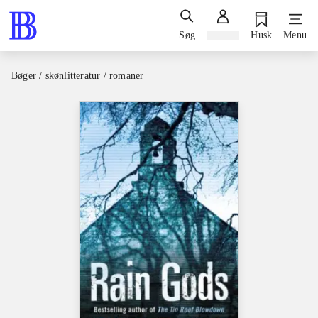
Søg
Log ind
Husk
Menu
Bøger / skønlitteratur / romaner