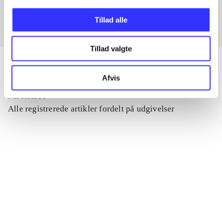
Tillad alle
Tillad valgte
Afvis
Artikler
Alle registrerede artikler fordelt på udgivelser
...
...
...