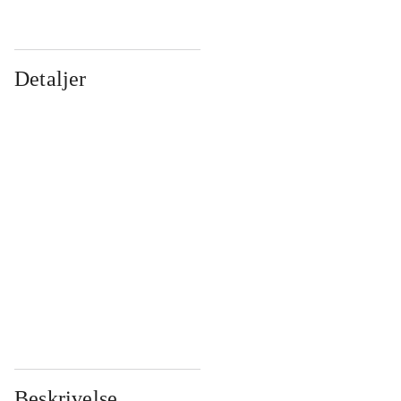
Detaljer
...
...
...
...
...
...
...
...
...
...
...
...
Beskrivelse