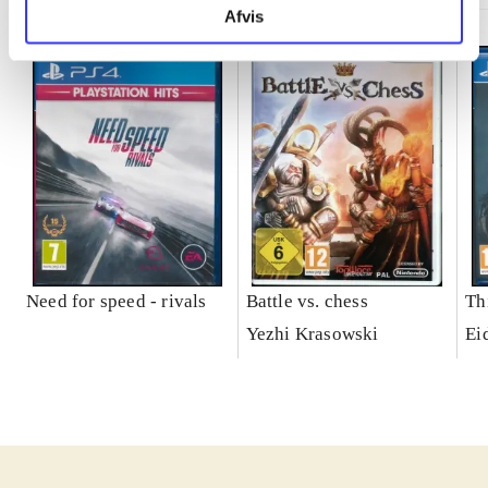
Afvis
Need for speed - rivals
Battle vs. chess
Th
Yezhi Krasowski
Ei