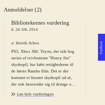
Anmeldelser (2)
Bibliotekernes vurdering
d. 24. feb. 2014
Henrik Schou
Feedback
af
Ga
PS3, Xbox 360. Teyon, der står bag
serien af tvivlsomme "Heavy fire"
A
af
Å
skydespil, har købt rettighederne til
de første Rambo film. Det er der
kommet et lineært skydespil ud af,
der nok henvender sig til drenge og
mænd, der husker filmene. Fra ca. 14
Læs hele vurderingen
år og op. PEGI 18. Spillet er på
engelsk
.