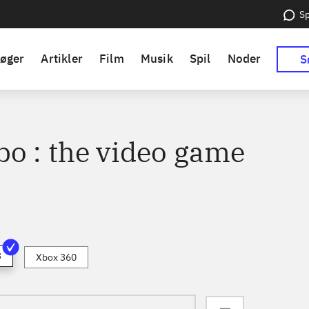
Sp
øger
Artikler
Film
Musik
Spil
Noder
S
o : the video game
3
Xbox 360