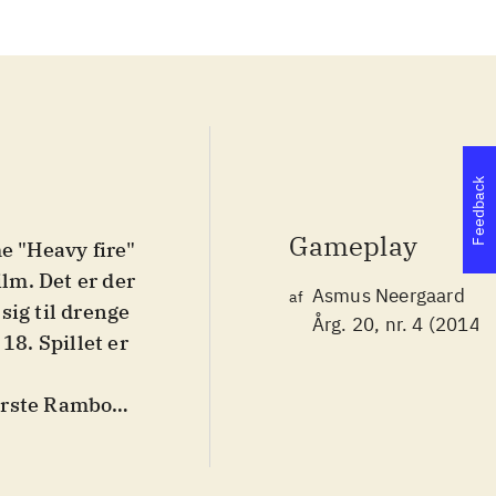
Feedback
Gameplay
e "Heavy fire"
ilm. Det er der
Asmus Neergaard
af
sig til drenge
Årg. 20, nr. 4 (2014)
18. Spillet er
første Rambo
ne omkring
letterne i