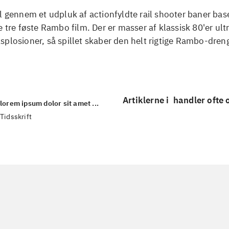
l gennem et udpluk af actionfyldte rail shooter baner bas
e tre føste Rambo film. Der er masser af klassisk 80'er ult
plosioner, så spillet skaber den helt rigtige Rambo-dren
Artiklerne i
handler ofte
lorem ipsum dolor sit amet ...
Tidsskrift