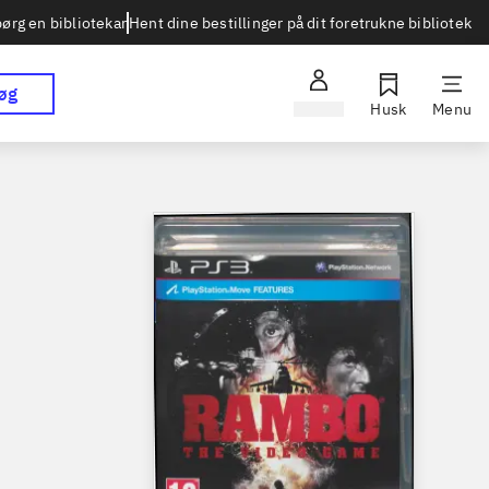
Hent dine bestillinger på dit foretrukne bibliotek
ørg en bibliotekar
øg
Log ind
Husk
Menu