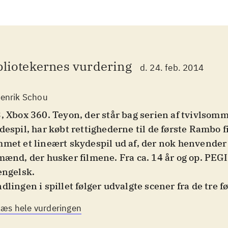
bliotekernes vurdering
d. 24. feb. 2014
enrik Schou
, Xbox 360. Teyon, der står bag serien af tvivlsomm
despil, har købt rettighederne til de første Rambo f
met et lineært skydespil ud af, der nok henvender 
mænd, der husker filmene. Fra ca. 14 år og op. PEGI 
engelsk
.
dlingen i spillet følger udvalgte scener fra de tre 
m. Spilleren skal styre Rambo på missioner i skove
Læs hele vurderingen
e i Washington, gennem Vietnam og hele vejen til s