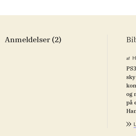
Anmeldelser (2)
Bi
H
af
PS3
sky
kom
og 
på 
Han
fil
Hop