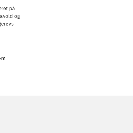
eret på
ravold og
gerøvs
 om