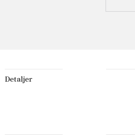
Detaljer
...
...
...
...