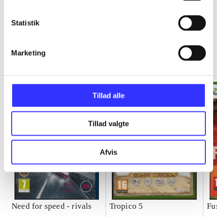
Statistik
Minder om
Marketing
Tillad alle
Tillad valgte
Afvis
Need for speed - rivals
Tropico 5
Fu