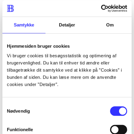
Artikler
Samtykke
Detaljer
Om
Alle registrerede artikler fordelt på udgivelser
...
Hjemmesiden bruger cookies
Vi bruger cookies til besøgsstatistik og optimering af
brugervenlighed. Du kan til enhver tid ændre eller
...
tilbagetrække dit samtykke ved at klikke på ”Cookies” i
bunden af siden. Du kan læse mere om de anvendte
...
cookies under ”Detaljer”.
...
Samtykkevalg
Nødvendig
...
Funktionelle