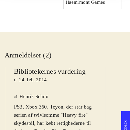
Haemimont Games
Anmeldelser (2)
Bibliotekernes vurdering
d. 24. feb. 2014
Henrik Schou
af
Ga
PS3, Xbox 360. Teyon, der står bag
serien af tvivlsomme "Heavy fire"
A
af
Å
skydespil, har købt rettighederne til
Feedback