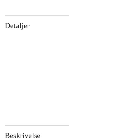
Detaljer
...
...
...
...
...
...
...
...
...
...
...
...
Beskrivelse