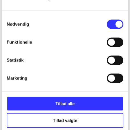
...
Samtykkevalg
Nødvendig
...
Funktionelle
...
Statistik
...
Marketing
Tillad alle
Minder om
Tillad valgte