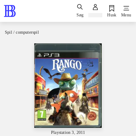
Søg
Log ind
Husk
Menu
Spil / computerspil
Playstation 3, 2011