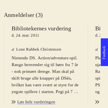
Anmeldelser (3)
Bibliotekernes vurdering
Bibli
d. 24. mar. 2011
d. 24. 
Feedback
Lone Rahbek Christensen
Knud
af
af
Nintendo DS. Action/adventure-spil.
Playsta
Rango henvender sig til børn fra 7 år
ujævne
- nok primært drenge. Man skal på
Rango h
skift bruge alle knapper på DSén,
spil so
hvilket kan være svært at styre for de
PS3 og
yngste spillere i starten. Pegi på 7 er
og spil
fint, men ikonet for vold er
Spillet
Læs hele vurderingen
Læs
overdrevet, da kampene er ren
online