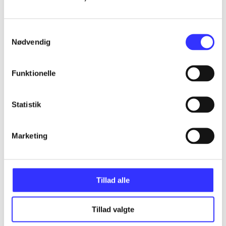
...
Samtykkevalg
Nødvendig
...
Funktionelle
...
Statistik
...
Marketing
Tillad alle
Minder om
Tillad valgte