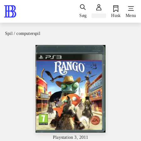
Søg
Log ind
Husk
Menu
Spil / computerspil
Playstation 3, 2011