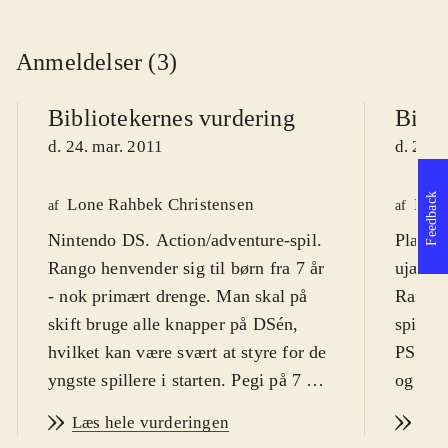
Anmeldelser (3)
Bibliotekernes vurdering
Bibli
d. 24. mar. 2011
d. 24. 
Feedback
Lone Rahbek Christensen
Knud
af
af
Nintendo DS. Action/adventure-spil.
Playsta
Rango henvender sig til børn fra 7 år
ujævne
- nok primært drenge. Man skal på
Rango h
skift bruge alle knapper på DSén,
spil so
hvilket kan være svært at styre for de
PS3 og
yngste spillere i starten. Pegi på 7 er
og spil
fint, men ikonet for vold er
Spillet
Læs hele vurderingen
Læs
overdrevet, da kampene er ren
online