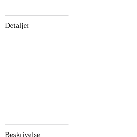
Detaljer
...
...
...
...
...
...
...
...
...
...
...
...
Beskrivelse