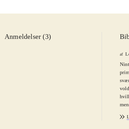
Anmeldelser (3)
Bib
L
af
Nint
prim
svær
vold
hvil
men 
Spil
L
udm
Rang