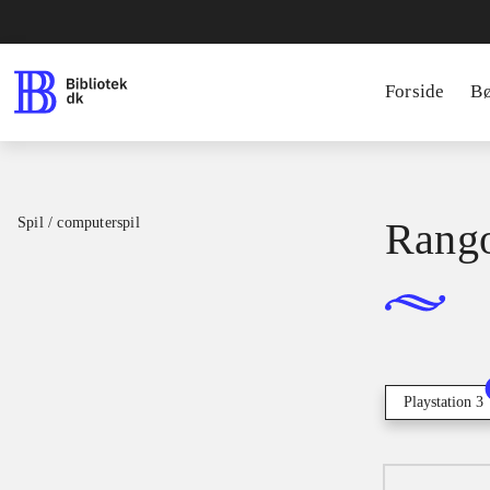
Forside
B
Spil / computerspil
Rang
Playstation 3