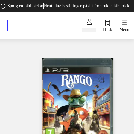
Spørg en bibliotekar
Hent dine bestillinger på dit foretrukne bibliotek
Log ind
Husk
Menu