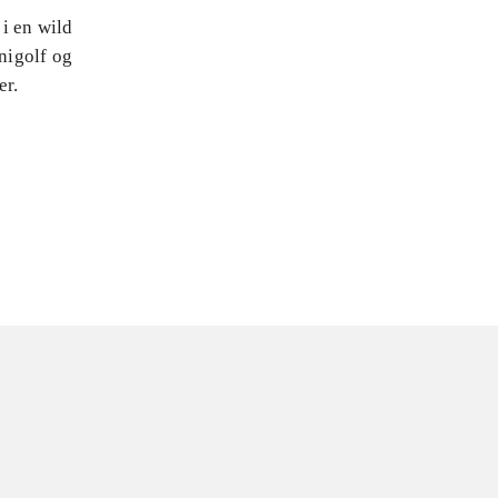
i en wild
inigolf og
er.