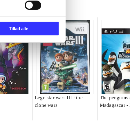
Tillad alle
Lego star wars III : the
The penguins 
clone wars
Madagascar - 
returns (again