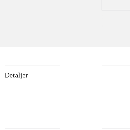
Detaljer
...
...
...
...