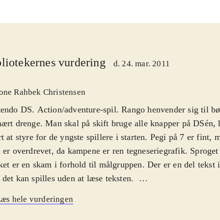
liotekernes vurdering
d. 24. mar. 2011
one Rahbek Christensen
endo DS. Action/adventure-spil. Rango henvender sig til bør
ært drenge. Man skal på skift bruge alle knapper på DSén, 
t at styre for de yngste spillere i starten. Pegi på 7 er fint, 
 er overdrevet, da kampene er ren tegneseriegrafik. Sproget
ket er en skam i forhold til målgruppen. Der er en del tekst
det kan spilles uden at læse teksten
.
matiseringer er langt fra altid særlig vellykkede, men spille
æs hele vurderingen
ærket og tager udgangspunkt i tegnefilmen af samme navn
o er sherif i byen Dirt og skal bekæmpe Bad Bill og mange