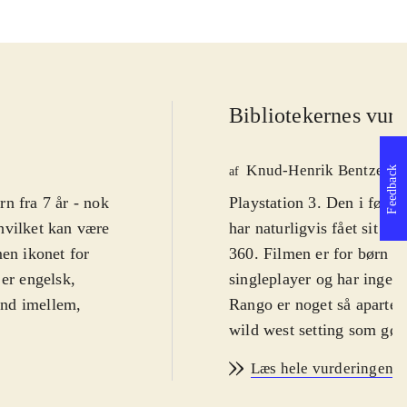
Bibliotekernes vurd
Knud-Henrik Bentzen
Feedback
af
n fra 7 år - nok
Playstation 3. Den i følg
hvilket kan være
har naturligvis fået sit e
men ikonet for
360. Filmen er for børn og 
 er engelsk,
singleplayer og har ingen 
 ind imellem,
Rango er noget så aparte 
wild west setting som gør
t Rango er
befinder os naturligvis i e
Læs hele vurderingen
. Kamæleonen
medfører naturligvis en d
 andre fjender.
visuelt ret imponerende b