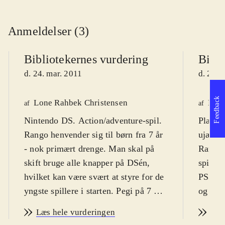
Anmeldelser (3)
Bibliotekernes vurdering
Bibli
d. 24. mar. 2011
d. 24. 
Feedback
Lone Rahbek Christensen
Knud
af
af
Nintendo DS. Action/adventure-spil.
Playsta
Rango henvender sig til børn fra 7 år
ujævne
- nok primært drenge. Man skal på
Rango h
skift bruge alle knapper på DSén,
spil so
hvilket kan være svært at styre for de
PS3 og
yngste spillere i starten. Pegi på 7 er
og spil
fint, men ikonet for vold er
Spillet
Læs hele vurderingen
Læs
overdrevet, da kampene er ren
online