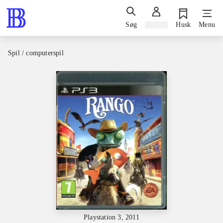
Søg
Log ind
Husk
Menu
Spil / computerspil
Playstation 3, 2011