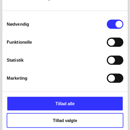
...
Samtykkevalg
Nødvendig
...
Funktionelle
...
Statistik
...
Marketing
Tillad alle
Minder om
Tillad valgte