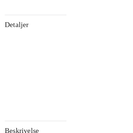
Detaljer
...
...
...
...
...
...
...
...
...
...
...
...
Beskrivelse