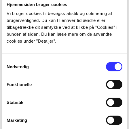
Hjemmesiden bruger cookies
Vi bruger cookies til besøgsstatistik og optimering af
brugervenlighed. Du kan til enhver tid ændre eller
tilbagetrække dit samtykke ved at klikke på ”Cookies” i
bunden af siden. Du kan læse mere om de anvendte
cookies under ”Detaljer”.
Samtykkevalg
Nødvendig
Funktionelle
Statistik
Marketing