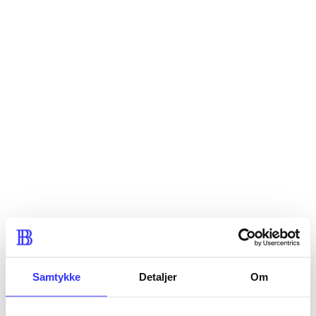
Samtykke
Detaljer
Om