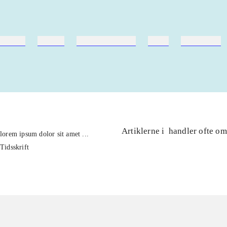
ebøger
ridning
hestesygdomme
vokal
sygdomme
Artiklerne i
handler ofte om
lorem ipsum dolor sit amet ...
Tidsskrift