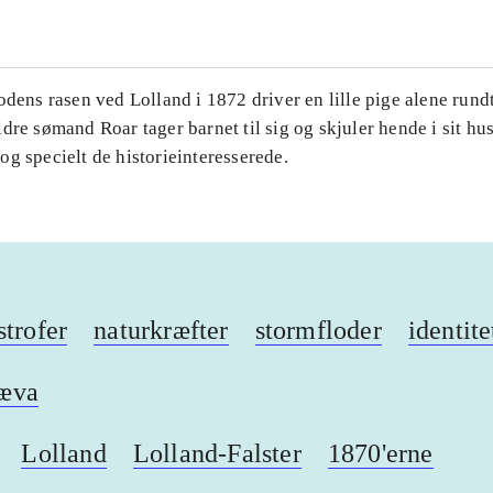
odens rasen ved Lolland i 1872 driver en lille pige alene rundt
dre sømand Roar tager barnet til sig og skjuler hende i sit hus
g specielt de historieinteresserede.
strofer
naturkræfter
stormfloder
identite
æva
Lolland
Lolland-Falster
1870'erne