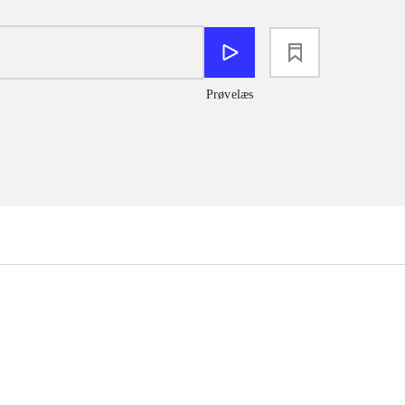
loading
Prøvelæs
...
...
...
...
...
...