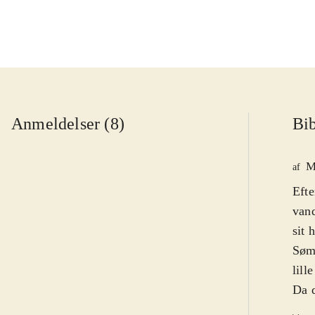
Anmeldelser (8)
Bib
M
af
Efte
vand
sit 
Søma
lill
Da d
led