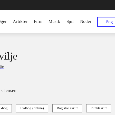
øger
Artikler
Film
Musik
Spil
Noder
Søg
vilje
lje
ik Jensen
E-bog
Lydbog (online)
Bog stor skrift
Punktskrift