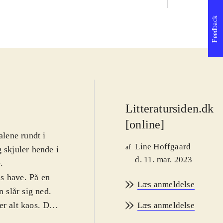
Feedback
Litteratursiden.dk
[online]
alene rundt i
Line Hoffgaard
af
 skjuler hende i
d. 11. mar. 2023
e
.
s have. På en
Læs anmeldelse
n slår sig ned.
er alt kaos. Der
Læs anmeldelse
rmoni, som han