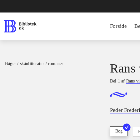
Forside
B
Bøger / skønlitteratur / romaner
Rans 
Del 1 af
Rans vi
Peder Freder
Bog