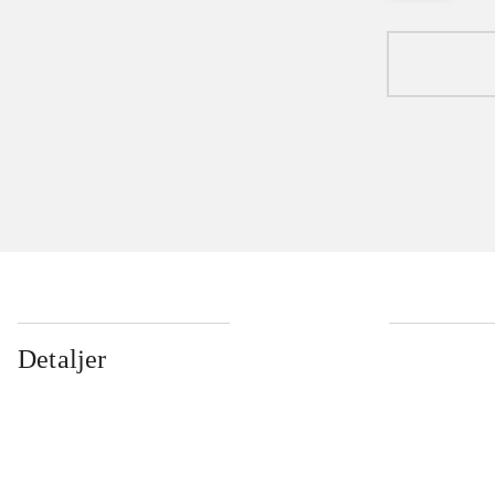
Detaljer
...
...
...
...