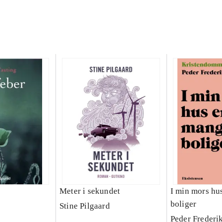
Meter i sekundet
I min mors hu
boliger
Stine Pilgaard
Peder Frederi