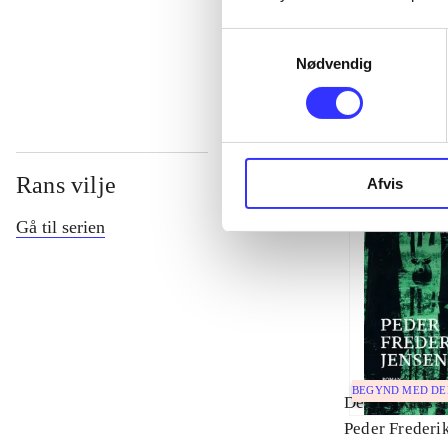
...
Samtykkevalg
Nødvendig
Rans vilje
Afvis
Gå til serien
BEGYND MED D
Del 1 -
Rans v
Peder Frederi