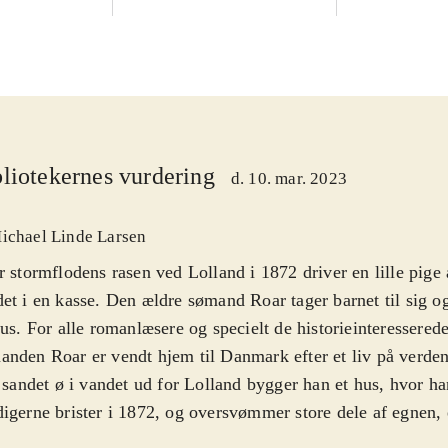
liotekernes vurdering
d. 10. mar. 2023
ichael Linde Larsen
r stormflodens rasen ved Lolland i 1872 driver en lille pige 
et i en kasse. Den ældre sømand Roar tager barnet til sig og
hus. For alle romanlæsere og specielt de historieinteressered
nden Roar er vendt hjem til Danmark efter et liv på verden
e sandet ø i vandet ud for Lolland bygger han et hus, hvor ha
igerne brister i 1872, og oversvømmer store dele af egnen, 
es efter omkomne, men inde i sømandens hus hersker en ha