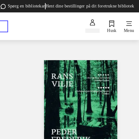
Spørg en bibliotekar
Hent dine bestillinger på dit foretrukne bibliotek
Log ind
Husk
Menu