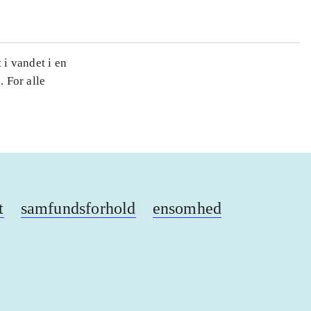
 i vandet i en
. For alle
t
samfundsforhold
ensomhed