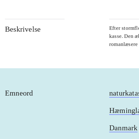
Beskrivelse
Efter stormfl
kasse. Den æl
romanlæsere o
Emneord
naturkata
Hæmingl
Danmark