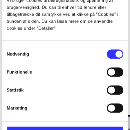
Vi bruger cookies til besøgsstatistik og optimering af
brugervenlighed. Du kan til enhver tid ændre eller
...
tilbagetrække dit samtykke ved at klikke på ”Cookies” i
bunden af siden. Du kan læse mere om de anvendte
cookies under ”Detaljer”.
...
Samtykkevalg
Nødvendig
Minder om
Funktionelle
Statistik
Marketing