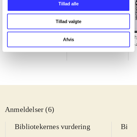
Tillad alle
Tillad valgte
Toy story 3
Kung fu panda 2
Le
Afvis
1-
Anmeldelser (6)
Bibliotekernes vurdering
Bibli