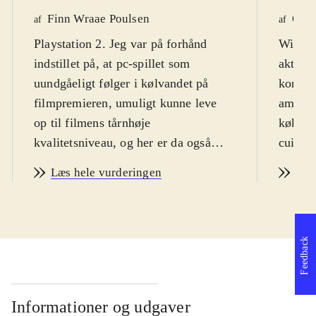
Finn Wraae Poulsen
Ole 
af
af
Playstation 2. Jeg var på forhånd
Wii. Pl
indstillet på, at pc-spillet som
aktuel 
uundgåeligt følger i kølvandet på
kort fo
filmpremieren, umuligt kunne leve
ambiti
op til filmens tårnhøje
køkken-
kvalitetsniveau, og her er da også
cuisine
tale om et mere gennemsnitligt
problem
Læs hele vurderingen
Læs
platformspil, som ikke rigtigt formår
Man spi
at overraske. Spillet følger
at være
grundhandlingen i filmen, hvor vi
udfors
følger med rotten Remy med de
kloakk
Feedback
yderst veludviklede smagsløg til
springe
Paris, hvor han udlever sin drøm om
prøver
at blive gourmet-kok under
Skinner
Informationer og udgaver