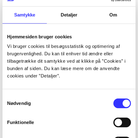
Samtykke
Detaljer
Om
Artikler
Alle registrerede artikler fordelt på udgivelser
Hjemmesiden bruger cookies
...
Vi bruger cookies til besøgsstatistik og optimering af
brugervenlighed. Du kan til enhver tid ændre eller
tilbagetrække dit samtykke ved at klikke på ”Cookies” i
...
bunden af siden. Du kan læse mere om de anvendte
cookies under ”Detaljer”.
...
Samtykkevalg
...
Nødvendig
Funktionelle
...