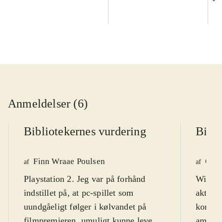
Anmeldelser (6)
Bibliotekernes vurdering
Bibli
Finn Wraae Poulsen
Ole 
af
af
Playstation 2. Jeg var på forhånd
Wii. Pl
indstillet på, at pc-spillet som
aktuel 
uundgåeligt følger i kølvandet på
kort fo
filmpremieren, umuligt kunne leve
ambiti