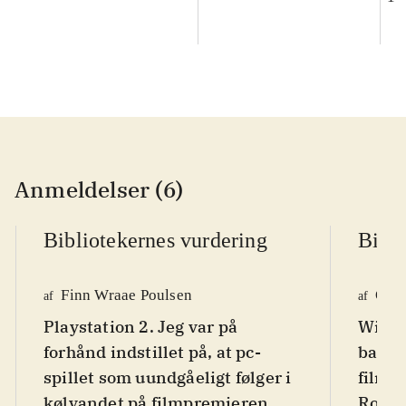
Anmeldelser (6)
Bibliotekernes vurdering
Bibli
Finn Wraae Poulsen
Ole 
af
af
Playstation 2. Jeg var på
Wii. P
forhånd indstillet på, at pc-
baser
spillet som uundgåeligt følger i
film. 
kølvandet på filmpremieren,
Rotte