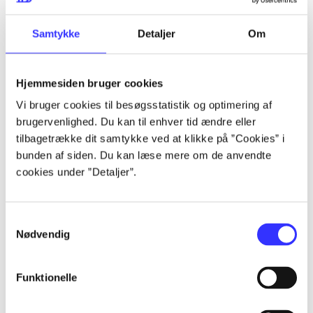
Artikler
Samtykke
Detaljer
Om
Alle registrerede artikler fordelt på udgivelser
Hjemmesiden bruger cookies
...
Vi bruger cookies til besøgsstatistik og optimering af
brugervenlighed. Du kan til enhver tid ændre eller
tilbagetrække dit samtykke ved at klikke på ”Cookies” i
...
bunden af siden. Du kan læse mere om de anvendte
cookies under ”Detaljer”.
...
Samtykkevalg
...
Nødvendig
Funktionelle
...