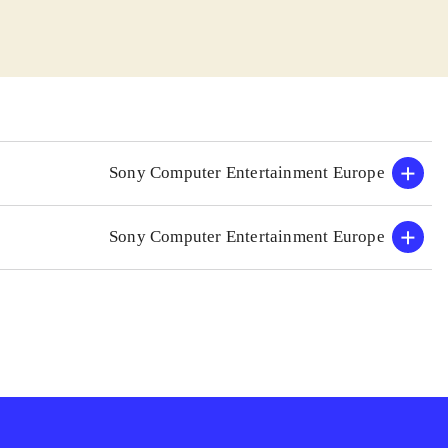
es mange låse på
sin fars ven
ævestøvler, der
og sjovt
en supersoniske
Sony Computer Entertainment Europe
 de 2 foregående
endnu mere
Sony Computer Entertainment Europe
"Jak & Daxter"-
ypperlig
erne
.