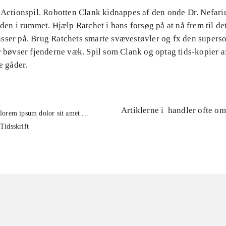
 Actionspil. Robotten Clank kidnappes af den onde Dr. Nefariu
iden i rummet. Hjælp Ratchet i hans forsøg på at nå frem til det
sser på. Brug Ratchets smarte svævestøvler og fx den supers
r bøvser fjenderne væk. Spil som Clank og optag tids-kopier af 
e gåder.
Artiklerne i
handler ofte om
lorem ipsum dolor sit amet ...
Tidsskrift