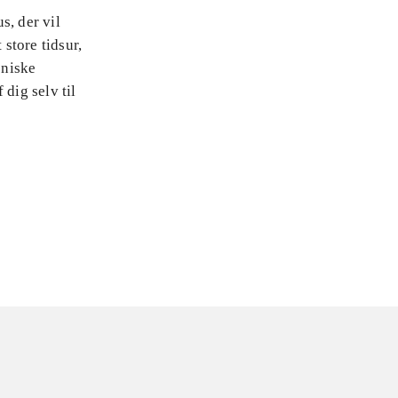
s, der vil
 store tidsur,
oniske
dig selv til