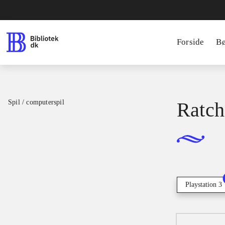
Forside
B
Spil / computerspil
Ratch
Playstation 3