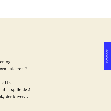
Feedback
ien og
børn i alderen 7
de Dr.
il at spille de 2
k, der bliver
e med tiden. Han
og få sine kopier