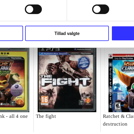
Tillad valgte
k - all 4 one
The fight
Ratchet & Clan
destruction