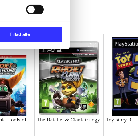
Tillad alle
k - tools of
The Ratchet & Clank trilogy
Toy story 3