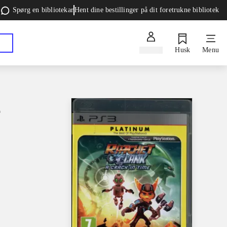
Spørg en bibliotekar
Hent dine bestillinger på dit foretrukne bibliotek
Log ind
Husk
Menu
e