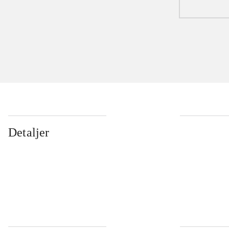
Detaljer
...
...
...
...