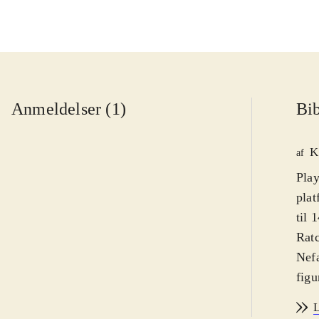
Anmeldelser (1)
Bib
K
af
Play
plat
til 
Ratc
Nefa
figu
ansa
L
kan 