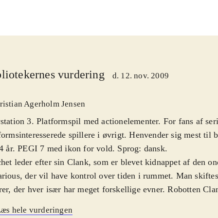
liotekernes vurdering
d. 12. nov. 2009
ristian Agerholm Jensen
station 3. Platformspil med actionelementer. For fans af ser
formsinteresserede spillere i øvrigt. Henvender sig mest til 
14 år. PEGI 7 med ikon for vold. Sprog: dansk
.
het leder efter sin Clank, som er blevet kidnappet af den on
rious, der vil have kontrol over tiden i rummet. Man skiftes t
rer, der hver især har meget forskellige evner. Robotten Clan
t som pedel ved universets "Tidsur", evner nu at manipuler
æs hele vurderingen
dermed lave tids-kopier af sig selv, optage sine handlinger 