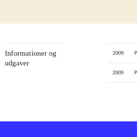
til 
én g
Azim
give
våbe
frøp
Informationer og
2009
P
Form
udgaver
spil
2009
P
kræ
seri
Ratc
underhold
udfo