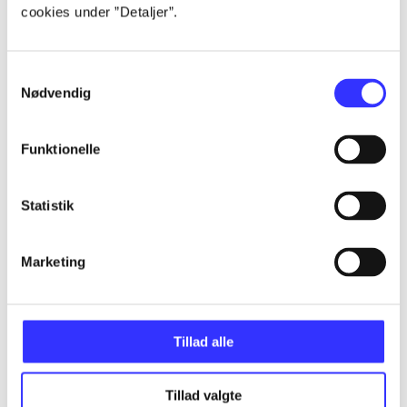
Alle registrerede artikler fordelt på udgivelser
cookies under ”Detaljer”.
...
Samtykkevalg
Nødvendig
...
Funktionelle
...
Statistik
...
Marketing
...
Tillad alle
Tillad valgte