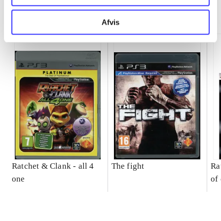
Minder om
Afvis
Ratchet & Clank - all 4
The fight
Ra
one
of