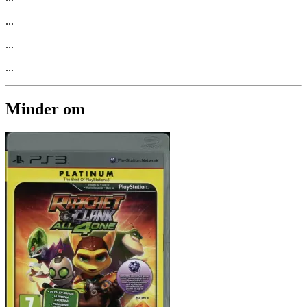
...
...
...
Minder om