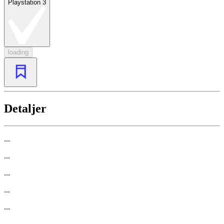
Playstation 3
loading
Detaljer
...
...
...
...
...
...