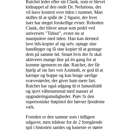
Ratchet leder efter sin Clank, som er blevet
kidnappet af den onde Dr. Nefarious, der
vil have kontrol over tiden i rummet. Man
skiftes til at spille de 2 figurer, der hver
især har meget forskellige evner. Robotten
Clank, der bliver ansat som pedel ved
universets "Tidsur", evner nu at
manipulere med tiden. Han kan dermed
lave tids-kopier af sig selv, optage sine
handlinger og få sine kopier til at gentage
dem på samme tid. Smart hvis der fx skal
aktiveres mange låse på én gang for at
komme igennem en dør. Ratchet, der får
hjælp af sin fars ven Azimuth, er god til at
kæmpe og hoppe og kan bruge særlige
svævestøvler, der giver ham mere fart.
Ratchet har også adgang til et fantasifuldt
og sjovt våbenarsenal med masser af
opgraderingsmuligheder. Prøv fx den
supersoniske frøpistol der bøvser fjenderne
væk
.
Formlen er den samme som i tidligere
udgaver, men trådene for de 2 foregående
spil i historien samles og banerne er større