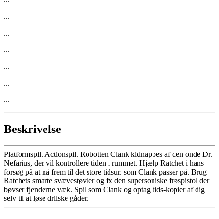
...
...
...
...
...
...
Beskrivelse
Platformspil. Actionspil. Robotten Clank kidnappes af den onde Dr.
Nefarius, der vil kontrollere tiden i rummet. Hjælp Ratchet i hans
forsøg på at nå frem til det store tidsur, som Clank passer på. Brug
Ratchets smarte svævestøvler og fx den supersoniske frøspistol der
bøvser fjenderne væk. Spil som Clank og optag tids-kopier af dig
selv til at løse drilske gåder.