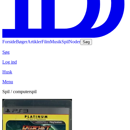
Forside
Bøger
Artikler
Film
Musik
Spil
Noder
Søg
Søg
Log ind
Husk
Menu
Spil / computerspil