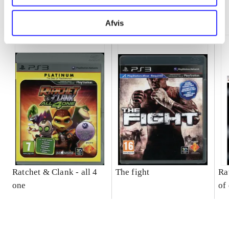
Minder om
Afvis
Ratchet & Clank - all 4
The fight
Ra
one
of