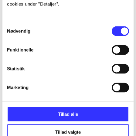
Alle registrerede artikler fordelt på udgivelser
cookies under ”Detaljer”.
...
Samtykkevalg
Nødvendig
...
Funktionelle
...
Statistik
...
Marketing
...
Tillad alle
Tillad valgte