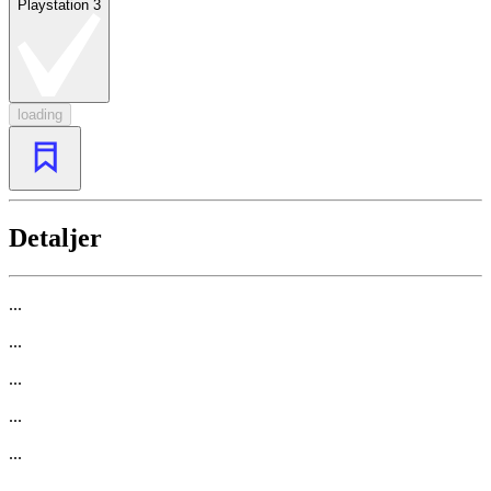
Playstation 3
loading
Detaljer
...
...
...
...
...
...