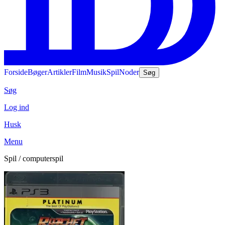
Forside
Bøger
Artikler
Film
Musik
Spil
Noder
Søg
Søg
Log ind
Husk
Menu
Spil / computerspil