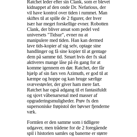
Ratchet leder efter sin Clank, som er blevet
kidnappet af den onde Dr. Nefarious, der
vil have kontrol over tiden i rummet. Man
skiftes til at spille de 2 figurer, der hver
især har meget forskellige evner. Robotten
Clank, der bliver ansat som pedel ved
universets "Tidsur", evner nu at
manipulere med tiden. Han kan dermed
lave tids-kopier af sig selv, optage sine
handlinger og få sine kopier til at gentage
dem på samme tid. Smart hvis der fx skal
aktiveres mange låse på én gang for at
komme igennem en dør. Ratchet, der får
hjælp af sin fars ven Azimuth, er god til at
kæmpe og hoppe og kan bruge særlige
svævestøvler, der giver ham mere fart.
Ratchet har også adgang til et fantasifuldt
og sjovt våbenarsenal med masser af
opgraderingsmuligheder. Prøv fx den
supersoniske frøpistol der bøvser fjenderne
væk
.
Formlen er den samme som i tidligere
udgaver, men trådene for de 2 foregående
spil i historien samles og banerne er større