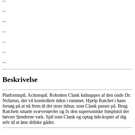
...
...
...
...
...
...
Beskrivelse
Platformspil. Actionspil. Robotten Clank kidnappes af den onde Dr.
Nefarius, der vil kontrollere tiden i rummet. Hjælp Ratchet i hans
forsøg på at nå frem til det store tidsur, som Clank passer på. Brug
Ratchets smarte svævestøvler og fx den supersoniske frøspistol der
bøvser fjenderne væk. Spil som Clank og optag tids-kopier af dig
selv til at løse drilske gåder.