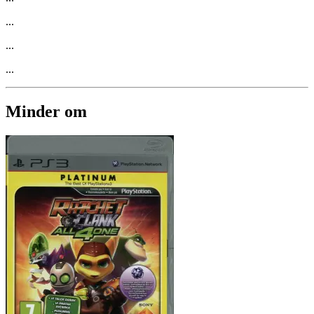
...
...
...
Minder om