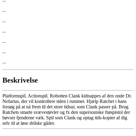
...
...
...
...
...
...
Beskrivelse
Platformspil. Actionspil. Robotten Clank kidnappes af den onde Dr.
Nefarius, der vil kontrollere tiden i rummet. Hjælp Ratchet i hans
forsøg på at nå frem til det store tidsur, som Clank passer på. Brug
Ratchets smarte svævestøvler og fx den supersoniske frøspistol der
bøvser fjenderne væk. Spil som Clank og optag tids-kopier af dig
selv til at løse drilske gåder.