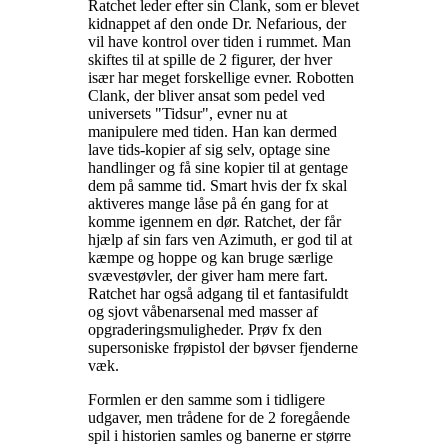
Ratchet leder efter sin Clank, som er blevet
kidnappet af den onde Dr. Nefarious, der
vil have kontrol over tiden i rummet. Man
skiftes til at spille de 2 figurer, der hver
især har meget forskellige evner. Robotten
Clank, der bliver ansat som pedel ved
universets "Tidsur", evner nu at
manipulere med tiden. Han kan dermed
lave tids-kopier af sig selv, optage sine
handlinger og få sine kopier til at gentage
dem på samme tid. Smart hvis der fx skal
aktiveres mange låse på én gang for at
komme igennem en dør. Ratchet, der får
hjælp af sin fars ven Azimuth, er god til at
kæmpe og hoppe og kan bruge særlige
svævestøvler, der giver ham mere fart.
Ratchet har også adgang til et fantasifuldt
og sjovt våbenarsenal med masser af
opgraderingsmuligheder. Prøv fx den
supersoniske frøpistol der bøvser fjenderne
væk
.
Formlen er den samme som i tidligere
udgaver, men trådene for de 2 foregående
spil i historien samles og banerne er større