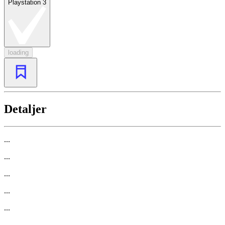
Playstation 3
loading
Detaljer
...
...
...
...
...
...