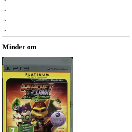
...
...
...
Minder om