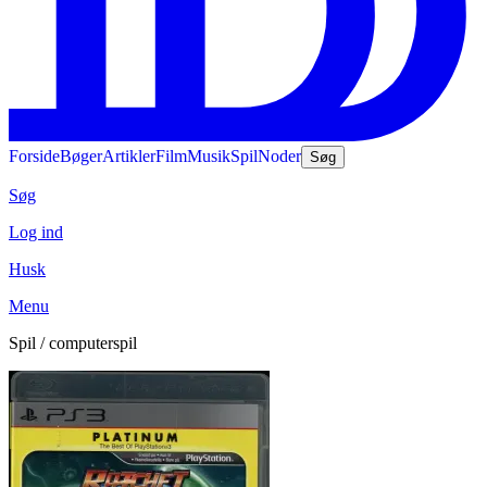
Forside
Bøger
Artikler
Film
Musik
Spil
Noder
Søg
Søg
Log ind
Husk
Menu
Spil / computerspil