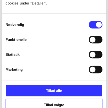
Alle registrerede artikler fordelt på udgivelser
cookies under ”Detaljer”.
...
Samtykkevalg
Nødvendig
...
Funktionelle
...
Statistik
...
Marketing
...
Tillad alle
Tillad valgte