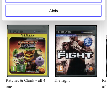
Minder om
Afvis
Ratchet & Clank - all 4
The fight
Ra
one
of