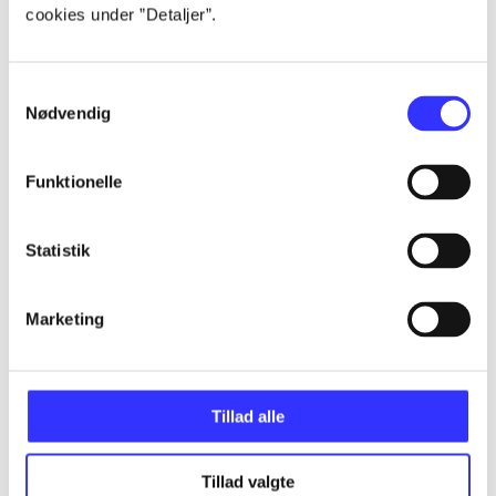
Alle registrerede artikler fordelt på udgivelser
cookies under ”Detaljer”.
...
Samtykkevalg
Nødvendig
...
Funktionelle
...
Statistik
...
Marketing
...
Tillad alle
Tillad valgte