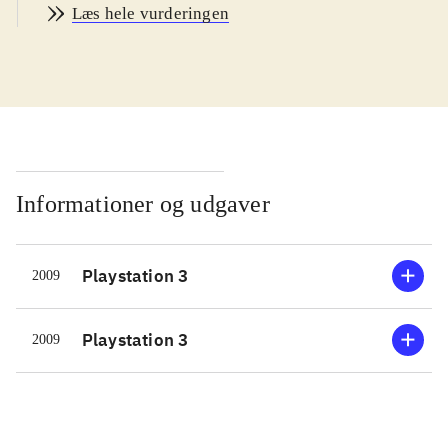
Læs hele vurderingen
blevet kidnappet af den onde Dr.
Nefarious, der vil have kontrol over
tiden i rummet. Man skiftes til at
spille de 2 figurer, der hver især har
meget forskellige evner. Robotten
Clank, der bliver ansat som pedel ved
universets "Tidsur", evner nu at
Informationer og udgaver
manipulere med tiden. Han kan
dermed lave tids-kopier af sig selv,
Playstation 3
2009
optage sine handlinger og få sine
kopier til at gentage dem på samme
tid. Smart hvis der fx skal aktiveres
Playstation 3
2009
mange låse på én gang for at komme
igennem en dør. Ratchet, der får
hjælp af sin fars ven Azimuth, er god
til at kæmpe og hoppe og kan bruge