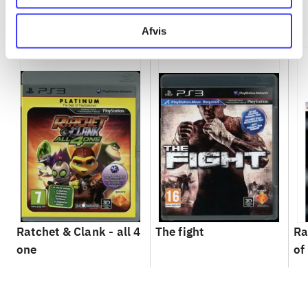
Minder om
Afvis
Ratchet & Clank - all 4
The fight
Ra
one
of