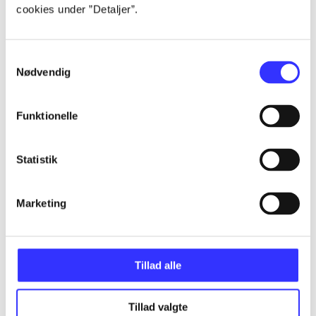
Alle registrerede artikler fordelt på udgivelser
cookies under ”Detaljer”.
...
Samtykkevalg
Nødvendig
...
Funktionelle
...
Statistik
...
Marketing
...
Tillad alle
Tillad valgte